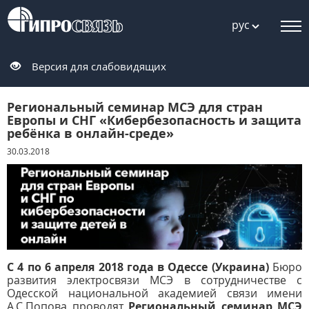
рус
Версия для слабовидящих
Региональный семинар МСЭ для стран
Европы и СНГ «Кибербезопасность и защита
ребёнка в онлайн-среде»
30.03.2018
С 4 по 6 апреля 2018 года в Одессе (Украина)
Бюро
развития электросвязи МСЭ в сотрудничестве с
Одесской национальной академией связи имени
А.С.Попова проводят
Региональный семинар МСЭ