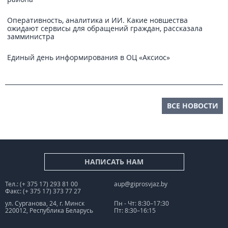
Оперативность, аналитика и ИИ. Какие новшества
ожидают сервисы для обращений граждан, рассказала
замминистра
Единый день информирования в ОЦ «Аксиос»
ВСЕ НОВОСТИ
НАПИСАТЬ НАМ
Тел.: (+ 375 17) 293 81 00
aup@giprosvjaz.by
Факс: (+ 375 17) 373 77 27
ул. Сурганова, 24, г. Минск
Пн - Чт: 8:30–17:30
220012, Республика Беларусь
Пт: 8:30–16:15