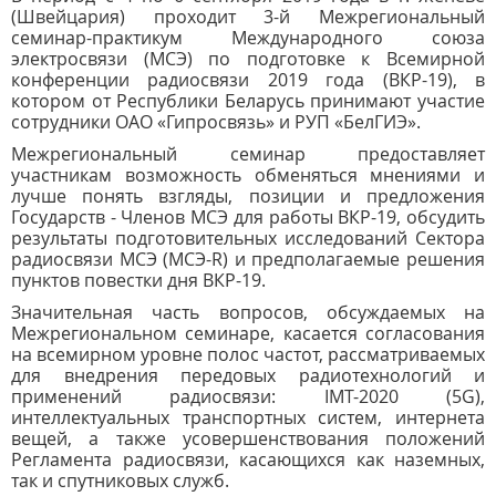
(Швейцария) проходит 3-й Межрегиональный
семинар-практикум Международного союза
электросвязи (МСЭ) по подготовке к Всемирной
конференции радиосвязи 2019 года (ВКР-19), в
котором от Республики Беларусь принимают участие
сотрудники ОАО «Гипросвязь» и РУП «БелГИЭ».
Межрегиональный семинар предоставляет
участникам возможность обменяться мнениями и
лучше понять взгляды, позиции и предложения
Государств - Членов МСЭ для работы ВКР-19, обсудить
результаты подготовительных исследований Сектора
радиосвязи МСЭ (МСЭ-R) и предполагаемые решения
пунктов повестки дня ВКР-19.
Значительная часть вопросов, обсуждаемых на
Межрегиональном семинаре, касается согласования
на всемирном уровне полос частот, рассматриваемых
для внедрения передовых радиотехнологий и
применений радиосвязи: IMT-2020 (5G),
интеллектуальных транспортных систем, интернета
вещей, а также усовершенствования положений
Регламента радиосвязи, касающихся как наземных,
так и спутниковых служб.