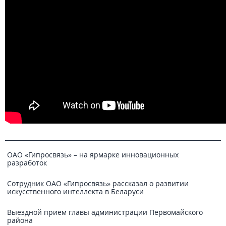
ОАО «Гипросвязь» – на ярмарке инновационных
разработок
Сотрудник ОАО «Гипросвязь» рассказал о развитии
искусственного интеллекта в Беларуси
Выездной прием главы администрации Первомайского
района