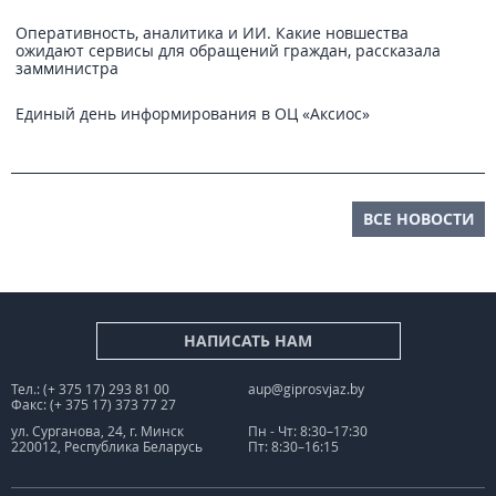
Оперативность, аналитика и ИИ. Какие новшества
ожидают сервисы для обращений граждан, рассказала
замминистра
Единый день информирования в ОЦ «Аксиос»
ВСЕ НОВОСТИ
НАПИСАТЬ НАМ
Тел.: (+ 375 17) 293 81 00
aup@giprosvjaz.by
Факс: (+ 375 17) 373 77 27
ул. Сурганова, 24, г. Минск
Пн - Чт: 8:30–17:30
220012, Республика Беларусь
Пт: 8:30–16:15