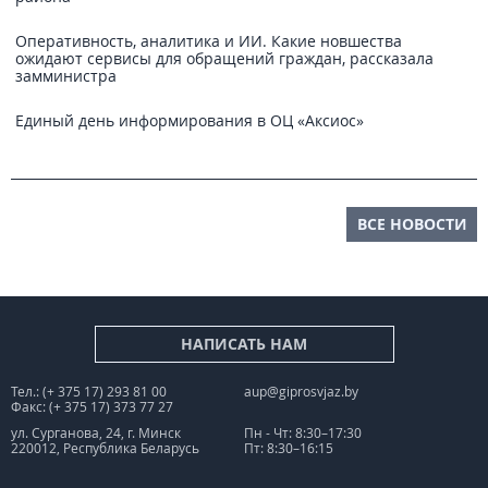
Оперативность, аналитика и ИИ. Какие новшества
ожидают сервисы для обращений граждан, рассказала
замминистра
Единый день информирования в ОЦ «Аксиос»
ВСЕ НОВОСТИ
НАПИСАТЬ НАМ
Тел.: (+ 375 17) 293 81 00
aup@giprosvjaz.by
Факс: (+ 375 17) 373 77 27
ул. Сурганова, 24, г. Минск
Пн - Чт: 8:30–17:30
220012, Республика Беларусь
Пт: 8:30–16:15