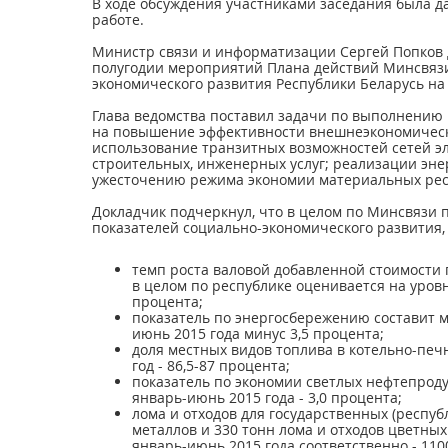
В ходе обсуждения участниками заседания была 
работе.
Министр связи и информатизации Сергей Попков 
полугодии мероприятий Плана действий Минсвяз
экономического развития Республики Беларусь на 
Глава ведомства поставил задачи по выполнению 
на повышение эффективности внешнеэкономическ
использование транзитных возможностей сетей э
строительных, инженерных услуг; реализации эн
ужесточению режима экономии материальных рес
Докладчик подчеркнул, что в целом по Минсвязи 
показателей социально-экономического развития, 
темп роста валовой добавленной стоимости 
в целом по республике оценивается на уровн
процента;
показатель по энергосбережению составит м
июнь 2015 года минус 3,5 процента;
доля местных видов топлива в котельно-печн
год - 86,5-87 процента;
показатель по экономии светлых нефтепродук
январь-июнь 2015 года - 3,0 процента;
лома и отходов для государственных (респуб
металлов и 330 тонн лома и отходов цветны
январь-июнь 2015 года соответственно - 110