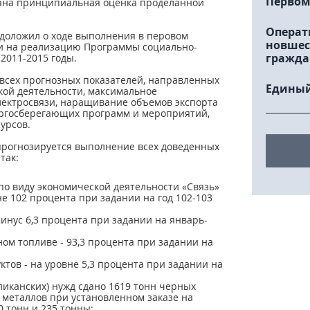
Первом
дана принципиальная оценка проделанной
Операт
доложил о ходе выполнения в перовом
новшес
и на реализацию Программы социально-
гражда
2011-2015 годы.
всех прогнозных показателей, направленных
Единый
ой деятельности, максимальное
лектросвязи, наращивание объемов экспорта
ергосберегающих программ и мероприятий,
урсов.
прогнозируется выполнение всех доведенных
так:
по виду экономической деятельности «Связь»
е 102 процента при задании на год 102-103
инус 6,3 процента при задании на январь-
ом топливе - 93,3 процента при задании на
тов - на уровне 5,3 процента при задании на
ликанских) нужд сдано 1619 тонн черных
х металлов при установленном заказе на
0 тонн и 235 тонны;