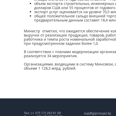
объем экспорта строительных, инженерных и 
долларов США или 55 процентов от годового
экспорт услуг оценивается на уровне 70,5 мл
общее положительное сальдо внешней торго
предварительным данным составит 18,4 млн
Министр отметил, что ожидается обеспечение ко
выручки от реализации продукции, товаров, работ,
работника и темпа роста номинальной заработной
при предусмотренном задании более 1,0.
В соответствии с планами модернизации организ
реализуется 34 мероприятия.
Организациями, входящими в систему Минсвязи, 
объеме 1 128,3 млрд. рублей.
Тел.: (+ 375 17) 293 81 00
aup@giprosvjaz.by