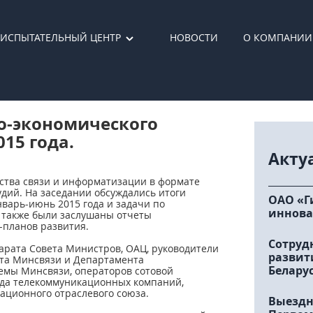
ИСПЫТАТЕЛЬНЫЙ ЦЕНТР
НОВОСТИ
О КОМПАНИИ
о-экономического
15 года.
Акту
ства связи и информатизации в формате
дий. На заседании обсуждались итоги
ОАО «Г
нварь-июнь 2015 года и задачи по
иннова
а также были заслушаны отчеты
-планов развития.
Сотруд
арата Совета Министров, ОАЦ, руководители
развит
ата Минсвязи и Департамента
Белару
емы Минсвязи, операторов сотовой
яда телекоммуникационных компаний,
ационного отраслевого союза.
Выездн