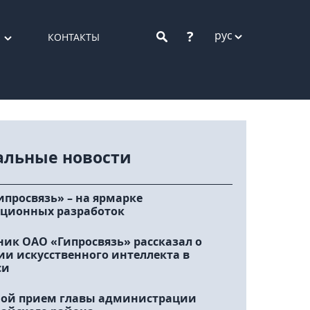
?
рус
КОНТАКТЫ
альные новости
ипросвязь» – на ярмарке
ционных разработок
ник ОАО «Гипросвязь» рассказал о
ии искусственного интеллекта в
си
ой прием главы администрации