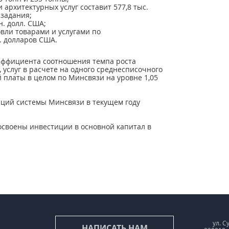
архитектурных услуг составит 577,8 тыс.
 задания;
н. долл. США;
вли товарами и услугами по
. долларов США.
эффициента соотношения темпа роста
 услуг в расчете на одного среднесписочного
 платы в целом по Минсвязи на уровне 1,05
аций системы Минсвязи в текущем году
освоены инвестиции в основной капитал в
ул. С
НАПИСАТЬ НАМ