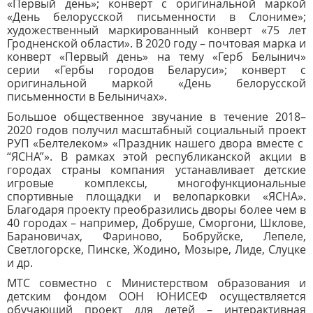
«Первый день»; конверт с оригинальной маркой
«День белорусской письменности в Слониме»;
художественный маркированный конверт «75 лет
Гродненской области». В 2020 году – почтовая марка и
конверт «Первый день» на тему «Герб Белынич»
серии «Гербы городов Беларуси»; конверт с
оригинальной маркой «День белорусской
письменности в Белыничах».
Большое общественное звучание в течение 2018–
2020 годов получил масштабный социальный проект
РУП «Белтелеком» «Праздник нашего двора вместе с
“ЯСНА”». В рамках этой республиканской акции в
городах страны компания устанавливает детские
игровые комплексы, многофункциональные
спортивные площадки и велопарковки «ЯСНА».
Благодаря проекту преобразились дворы более чем в
40 городах – например, Добруше, Сморгони, Шклове,
Барановичах, Фариново, Бобруйске, Лепеле,
Светлогорске, Пинске, Жодино, Мозыре, Лиде, Слуцке
и др.
МТС совместно с Министерством образования и
детским фондом ООН ЮНИСЕФ осуществляется
обучающий проект для детей – интерактивная