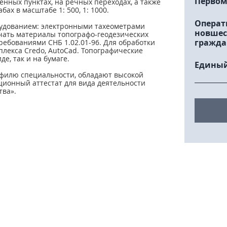
Первом
енных пунктах, на речных переходах, а также
х в масштабе 1: 500, 1: 1000.
Операт
удованием: электронными тахеометрами
новшес
чать материалы топографо-геодезических
гражда
требованиями СНБ 1.02.01-96. Для обработки
лекса Credo, AutoCad. Топографические
е, так и на бумаге.
Единый
офилю специальности, обладают высокой
ционный аттестат для вида деятельности
тва».