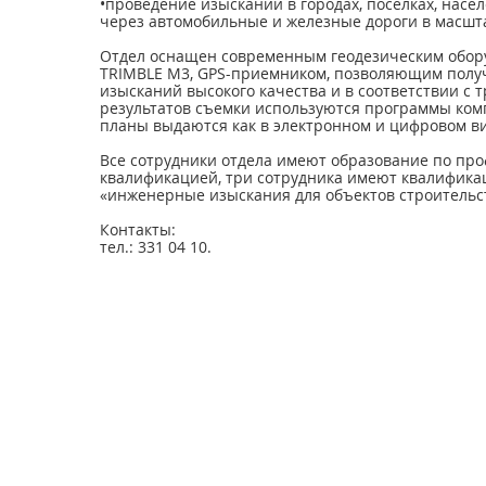
•проведение изысканий в городах, поселках, насел
через автомобильные и железные дороги в масштаба
Отдел оснащен современным геодезическим обор
TRIMBLE М3, GPS-приемником, позволяющим полу
изысканий высокого качества и в соответствии с 
результатов съемки используются программы комп
планы выдаются как в электронном и цифровом вид
Все сотрудники отдела имеют образование по пр
квалификацией, три сотрудника имеют квалифика
«инженерные изыскания для объектов строительс
Контакты:
тел.: 331 04 10.