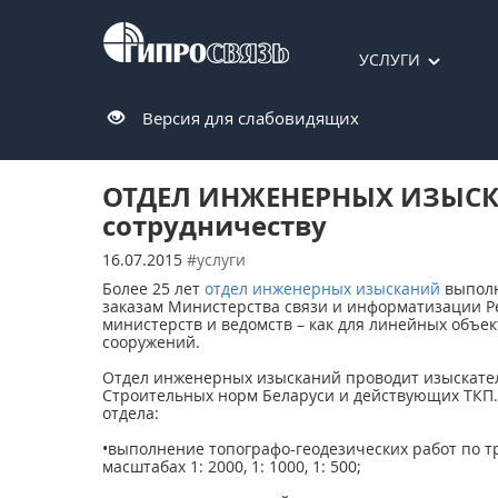
УСЛУГИ
Версия для слабовидящих
ОТДЕЛ ИНЖЕНЕРНЫХ ИЗЫСК
сотрудничеству
16.07.2015
#услуги
Более 25 лет
отдел инженерных изысканий
выполн
заказам Министерства связи и информатизации Ре
министерств и ведомств – как для линейных объект
сооружений.
Отдел инженерных изысканий проводит изыскател
Строительных норм Беларуси и действующих ТКП
отдела:
•выполнение топографо-геодезических работ по т
масштабах 1: 2000, 1: 1000, 1: 500;