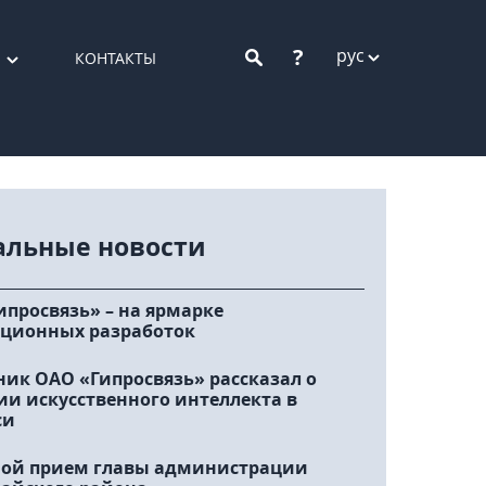
?
рус
КОНТАКТЫ
альные новости
ипросвязь» – на ярмарке
ционных разработок
ник ОАО «Гипросвязь» рассказал о
ии искусственного интеллекта в
си
ой прием главы администрации