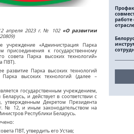
Профак
совмес
работе
отрасл
12 апреля 2023 г. № 102
«О развитии
/20809)
Белору
инстру
ое учреждение «Администрация Парка
сотруд
ем присоединения к государственному
го совета Парка высоких технологий»
а ПВТ).
ее развитие Парка высоких технологий
 Парка высоких технологий (далее –
является государственным учреждением,
Беларусь, и действует в соответствии с
, утвержденным Декретом Президента
 г. № 12, и иным законодательством на
Министров Республики Беларусь.
учено:
вета ПВТ, утвердить его Устав;