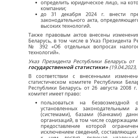
определить юридическое лицо, на кот
компании;
до 31 декабря 2024 г. внести пр
законодательного акта, определяющег
высоких технологий.
Также правовым актов внесены изменения
Беларусь, в том числе в Указ Президента Ре
№ 392 «Об отдельных вопросах налогоо
технологий».
Указ Президента Республики Беларусь от
государственной статистики»
(19.04.2023,
В соответствии с внесенными измене
статистическом комитете Республики Бела
Республики Беларусь от 26 августа 2008 
комитет имеет право:
пользоваться на безвозмездной 
установленных законодательными 
(системами), базами (банками) дан
организаций, в том числе содержащим
предоставление которой ограниче
исключением сведений, составляющих г
к ним доступ, включая удаленный