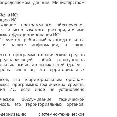
 определяемом данным Министерством
ся в ИС;
ацию ИС;
ждение программного обеспечения,
ся, и используемого распорядителями
рамках функционирования ИС;
с учетом требований законодательства
и и защите информации, а также
ксов программно-технических средств
редставляющей собой совокупность
альных вычислительных сетей (далее –
ерства финансов, его территориальных
нсов, его территориальным органам,
кса программно-технических средств,
ния ИС, если иное не установлено
ческое обслуживание технической
нсов, его территориальных органов,
ернизацию, системно-техническое