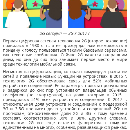
2G сегодня — 3G к 2017 г.
Первая цифровая сетевая технология 2G (второе поколение)
появилась в 1980-х гг., и ее приход дал нам возможность в
придачу к голосу пользоваться такими базовыми сервисами,
как текстовые сообщения. Сейчас 2G кажется вчерашним
днем, но она до сих пор занимает первое место в мире
среди технологий мобильной связи.
Несмотря на цифровизацию, которая стимулирует развитие
сетей и появление новых функций на устройствах, в 2015 г.
технология 2G обеспечивала связь для 52% мобильных
устройств и соединений. Ее параметры полосы пропускания
и задержки до сих пор устраивают владельцев обычных
телефонов (не смартфонов), на долю которых в 2015 г.
приходилось 51% всех устройств и соединений. К 2017 г.
относительная доля устройств и соединений с поддержкой
3G и 3.5G превысит долю устройств и соединений 2G: по
прогнозам, относительные доли 2G и 3G к тому времени
составят, соответственно, 36% и 38%. Другими словами,
технология 2G все еще остается фаворитом, к тому же
единственным на многих, особенно, развивающихся рынках.