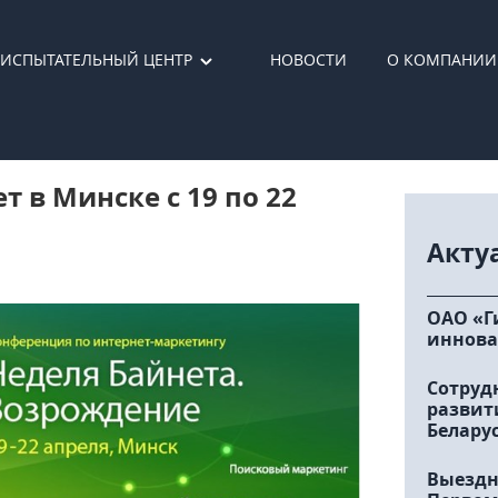
ИСПЫТАТЕЛЬНЫЙ ЦЕНТР
НОВОСТИ
О КОМПАНИИ
т в Минске с 19 по 22
Акту
ОАО «Г
иннова
Сотруд
развит
Белару
Выездн