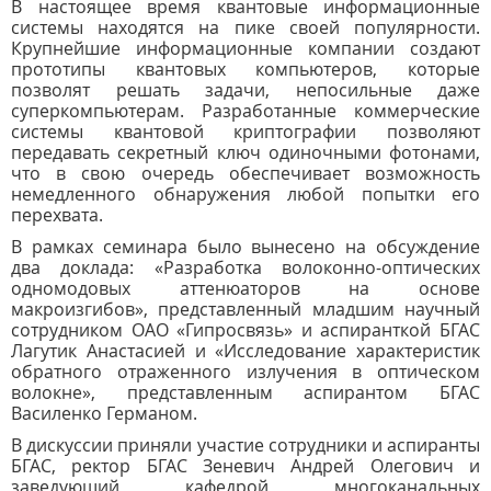
В настоящее время квантовые информационные
системы находятся на пике своей популярности.
Крупнейшие информационные компании создают
прототипы квантовых компьютеров, которые
позволят решать задачи, непосильные даже
суперкомпьютерам. Разработанные коммерческие
системы квантовой криптографии позволяют
передавать секретный ключ одиночными фотонами,
что в свою очередь обеспечивает возможность
немедленного обнаружения любой попытки его
перехвата.
В рамках семинара было вынесено на обсуждение
два доклада: «Разработка волоконно-оптических
одномодовых аттенюаторов на основе
макроизгибов», представленный младшим научный
сотрудником ОАО «Гипросвязь» и аспиранткой БГАС
Лагутик Анастасией и «Исследование характеристик
обратного отраженного излучения в оптическом
волокне», представленным аспирантом БГАС
Василенко Германом.
В дискуссии приняли участие сотрудники и аспиранты
БГАС, ректор БГАС Зеневич Андрей Олегович и
заведующий кафедрой многоканальных