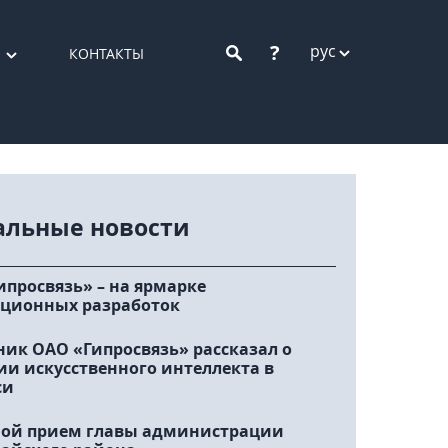
?
рус
КОНТАКТЫ
альные новости
ипросвязь» – на ярмарке
ционных разработок
ник ОАО «Гипросвязь» рассказал о
ии искусственного интеллекта в
си
ой прием главы администрации