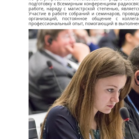
подготовку к Всемирным конференциям радиосвяз
работе, наряду с магистрской степенью, являет
Участие в работе собраний и семинаров, провод
организаций, постоянное общение с коллег
профессиональный опыт, помогающий в выполнени