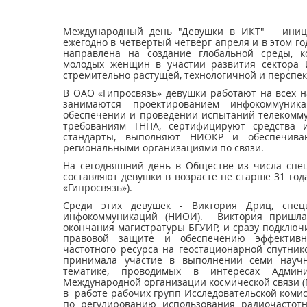
Международный день "Девушки в ИКТ" − иниц
ежегодно в четвертый четверг апреля и в этом го
направлена на создание глобальной среды, 
молодых женщин в участии развития сектора 
стремительно растущей, технологичной и перспе
В ОАО «Гипросвязь» девушки работают на всех н
занимаются проектированием инфокоммуник
обеспечении и проведении испытаний телекомму
требованиям ТНПА, сертифицируют средства и
стандарты, выполняют НИОКР и обеспечива
региональными организациями по связи.
На сегодняшний день в Обществе из числа спец
составляют девушки в возрасте не старше 31 го
«Гипросвязь»).
Среди этих девушек - Виктория Дриц, специ
инфокоммуникаций (НИОИ). Виктория пришла 
окончания магистратуры БГУИР, и сразу подключ
правовой защите и обеспечению эффективно
частотного ресурса на геостационарной спутни
принимала участие в выполнении семи научно
тематике, проводимых в интересах Админ
Международной организации космической связи (
в работе рабочих групп Исследовательской коми
по регулированию использования радиочастотн