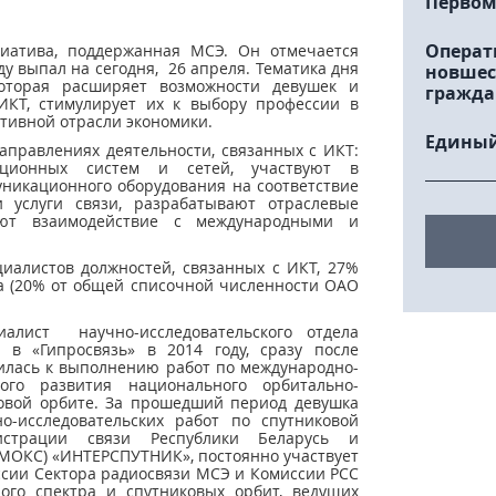
Первом
Операт
иатива, поддержанная МСЭ. Он отмечается
ду выпал на сегодня, 26 апреля. Тематика дня
новшес
которая расширяет возможности девушек и
гражда
ИКТ, стимулирует их к выбору профессии в
ктивной отрасли экономики.
Единый
аправлениях деятельности, связанных с ИКТ:
ационных систем и сетей, участвуют в
никационного оборудования на соответствие
 услуги связи, разрабатывают отраслевые
ют взаимодействие с международными и
иалистов должностей, связанных с ИКТ, 27%
да (20% от общей списочной численности ОАО
алист научно-исследовательского отдела
в «Гипросвязь» в 2014 году, сразу после
илась к выполнению работ по международно-
го развития национального орбитально-
ковой орбите. За прошедший период девушка
-исследовательских работ по спутниковой
истрации связи Республики Беларусь и
МОКС) «ИНТЕРСПУТНИК», постоянно участвует
ссии Сектора радиосвязи МСЭ и Комиссии РСС
ого спектра и спутниковых орбит, ведущих