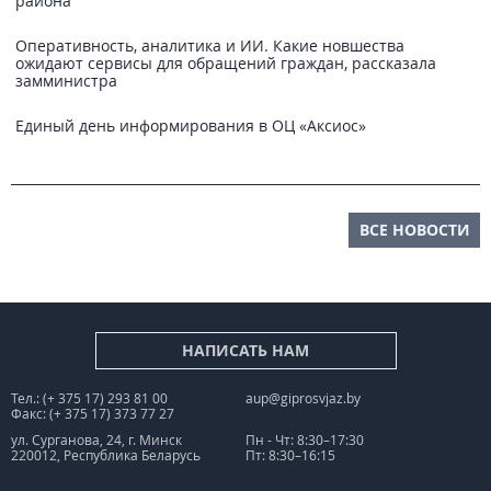
района
Оперативность, аналитика и ИИ. Какие новшества
ожидают сервисы для обращений граждан, рассказала
замминистра
Единый день информирования в ОЦ «Аксиос»
ВСЕ НОВОСТИ
НАПИСАТЬ НАМ
Тел.: (+ 375 17) 293 81 00
aup@giprosvjaz.by
Факс: (+ 375 17) 373 77 27
ул. Сурганова, 24, г. Минск
Пн - Чт: 8:30–17:30
220012, Республика Беларусь
Пт: 8:30–16:15