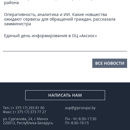
района
Оперативность, аналитика и ИИ. Какие новшества
ожидают сервисы для обращений граждан, рассказала
замминистра
Единый день информирования в ОЦ «Аксиос»
ВСЕ НОВОСТИ
НАПИСАТЬ НАМ
Тел.: (+ 375 17) 293 81 00
aup@giprosvjaz.by
Факс: (+ 375 17) 373 77 27
ул. Сурганова, 24, г. Минск
Пн - Чт: 8:30–17:30
220012, Республика Беларусь
Пт: 8:30–16:15