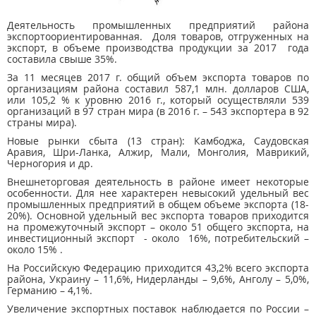
Деятельность промышленных предприятий района
экспортоориентированная. Доля товаров, отгруженных на
экспорт, в объеме производства продукции за 2017 года
составила свыше 35%.
За 11 месяцев 2017 г. общий объем экспорта товаров по
организациям района составил 587,1 млн. долларов США,
или 105,2 % к уровню 2016 г., который осуществляли 539
организаций в 97 стран мира (в 2016 г. – 543 экспортера в 92
страны мира).
Новые рынки сбыта (13 стран): Камбоджа, Саудовская
Аравия, Шри-Ланка, Алжир, Мали, Монголия, Маврикий,
Черногория и др.
Внешнеторговая деятельность в районе имеет некоторые
особенности. Для нее характерен невысокий удельный вес
промышленных предприятий в общем объеме экспорта (18-
20%). Основной удельный вес экспорта товаров приходится
на промежуточный экспорт – около 51 общего экспорта, на
инвестиционный экспорт - около 16%, потребительский –
около 15% .
На Российскую Федерацию приходится 43,2% всего экспорта
района, Украину – 11,6%, Нидерланды – 9,6%, Анголу – 5,0%,
Германию – 4,1%.
Увеличение экспортных поставок наблюдается по России –