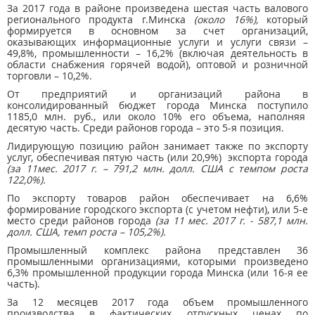
За 2017 года в районе произведена шестая часть валового
регионального продукта г.Минска
(около 16%),
который
формируется в основном за счет организаций,
оказывающих информационные услуги и услуги связи –
49,8%, промышленности – 16,2% (включая деятельность в
области снабжения горячей водой), оптовой и розничной
торговли – 10,2%.
От предприятий и организаций района в
консолидированный бюджет города Минска поступило
1185,0 млн. руб., или около 10% его объема, наполняя
десятую часть. Среди районов города – это 5-я позиция.
Лидирующую позицию район занимает также по экспорту
услуг, обеспечивая пятую часть (или 20,9%) экспорта города
(за 11мес. 2017 г. – 791,2 млн. долл. США с темпом роста
122,0%).
По экспорту товаров район обеспечивает на 6,6%
формирование городского экспорта (с учетом нефти), или 5-е
место среди районов города
(за 11 мес. 2017 г. - 587,1 млн.
долл. США, темп роста – 105,2%).
Промышленный комплекс района представлен 36
промышленными организациями, которыми произведено
6,3% промышленной продукции города Минска (или 16-я ее
часть).
За 12 месяцев 2017 года объем промышленного
производства в фактических отпускных ценах по