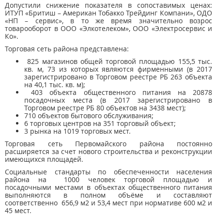
Допустили снижение показателя в сопоставимых ценах:
ИТУП «Бритиш – Американ Тобакко Трейдинг Компани», ОДО
«НП – сервис», в то же время значительно возрос
товарооборот в ООО «Элкотелеком», ООО «Электросервис и
Ко».
Торговая сеть района представлена:
825 магазинов общей торговой площадью 155,5 тыс.
кв. м, 73 из которых являются фирменными (в 2017
зарегистрировано в Торговом реестре РБ 263 объекта
на 40,1 тыс. кв. м);
403 объекта общественного питания на 20878
посадочных места (в 2017 зарегистрировано в
Торговом реестре РБ 80 объектов на 3438 мест);
710 объектов бытового обслуживания;
6 торговых центров на 351 торговый объект;
3 рынка на 1019 торговых мест.
Торговая сеть Первомайского района постоянно
расширяется за счет нового строительства и реконструкции
имеющихся площадей.
Социальные стандарты по обеспеченности населения
района на 1000 человек торговой площадью и
посадочными местами в объектах общественного питания
выполняются в полном объёме и составляют
соответственно 656,9 м2 и 53,4 мест при нормативе 600 м2 и
45 мест.