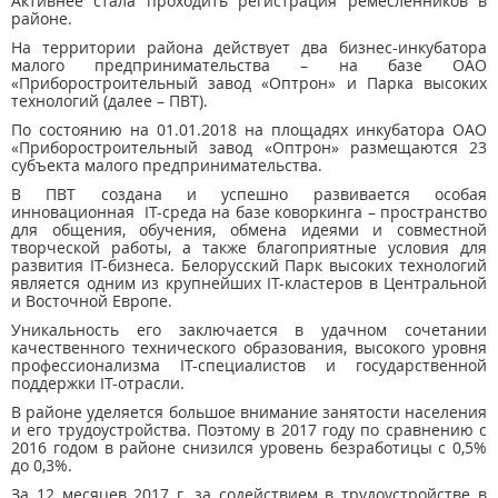
Активнее стала проходить регистрация ремесленников в
районе.
На территории района действует два бизнес-инкубатора
малого предпринимательства – на базе ОАО
«Приборостроительный завод «Оптрон» и Парка высоких
технологий (далее – ПВТ).
По состоянию на 01.01.2018 на площадях инкубатора ОАО
«Приборостроительный завод «Оптрон» размещаются 23
субъекта малого предпринимательства.
В ПВТ создана и успешно развивается особая
инновационная IT-среда на базе коворкинга – пространство
для общения, обучения, обмена идеями и совместной
творческой работы, а также благоприятные условия для
развития IТ-бизнеса. Белорусский Парк высоких технологий
является одним из крупнейших IТ-кластеров в Центральной
и Восточной Европе.
Уникальность его заключается в удачном сочетании
качественного технического образования, высокого уровня
профессионализма IТ-специалистов и государственной
поддержки IТ-отрасли.
В районе уделяется большое внимание занятости населения
и его трудоустройства. Поэтому в 2017 году по сравнению с
2016 годом в районе снизился уровень безработицы с 0,5%
до 0,3%.
За 12 месяцев 2017 г. за содействием в трудоустройстве в