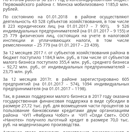
Первомайского района г. Минска мобилизовано 1185,0 млн.
рублей.
По состоянию на 01.01.2018 в районе осуществляют
деятельность 43 528 субъектов хозяйствования, в том числе
8 223 юридических лиц (на 01.01.2017 – 7 901), 9 526
индивидуальных предпринимателей (на 01.01.2017 – 9 155) и
25 779 физических лиц, состоящих на учете в налоговой
инспекции и уплачивающих налоги, в том числе
ремесленники – 25 779 (на 01.01.2017 – 23 439).
За 12 месяцев 2017 г. от субъектов хозяйствования района в
бюджет поступило 1184,9 млн. руб., в том числе от субъектов
малого бизнеса поступило 355,4 млн. руб., среднего бизнеса
– 92,72 млн. руб., от индивидуальных предпринимателей –
23,75 млн. руб.
За 12 месяцев 2017г. в районе зарегистрировано 605
предприятий (на 01.01.2017 - 574), 1094 индивидуальных
предпринимателя (на 01.01.2017 – 1198).
Так, в рамках поддержки малого бизнеса в 2017 году оказана
государственная финансовая поддержка в виде субсидии в
размере 27,72 тыс. руб. для возмещения части процентов за
пользование банковскими кредитами двум организациям
района ЧУП «Фабрика Чобот» и ЧУП «Олди Свет». ООО
«Нанотех» получило льготный кредит в размере 70,0 тыс.
руб. на модернизацию производства.