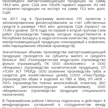
произведено импортозамещающей продукции на сумму
146,9 млн. долл. США или 100,6% годового задания. Из нее
отгружено продукции на экспорт на сумму 10,3 млн. долл.
США.
На 2017 год в Программу включено 155 проектов с
запланированным финансированием за счет собственных
средств в размере 146,0 млн. долларов США (прирост на
17,4% к уровню 2016 года) по первой и второй группам Схем
работ (производство товаров, которые осуществляются в
Республике Беларусь в недостаточном количестве, перечень
импортозамещающей продукции, планируемый к освоению,
либо наращиванию объемов производств).
Значительные объемы производства импортозамещающей
продукции приходятся на субъекты малого и среднего
бизнеса: ЗАО «Голографическая индустрия» (производство
фольги отражающей), ПК ООО «Белкосмекс» и ООО
«Флоралис» (производство косметической продукции), СП
«ТСИН ЭСТ ТРЕЙД» ООО (освоение производства губок и
салфеток для хозяйственных целей), СООО «ПластТрейд»
(производство обуви и изделий из ПВХ и ЭВА), УП «АТВ –
ЛИТ» (производство пленки многослойной, этикетки), ЗАО
«Квип» (металлоконструкции алюминиевые), ООО
«Мидивисана» (производство продукции специального
назначения).
В Первомайском районе г.Минска подписаны и действуют 6
международных соглашений о сотрудничестве между