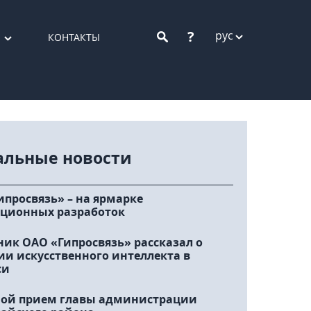
?
рус
КОНТАКТЫ
альные новости
ипросвязь» – на ярмарке
ционных разработок
ник ОАО «Гипросвязь» рассказал о
ии искусственного интеллекта в
си
ой прием главы администрации