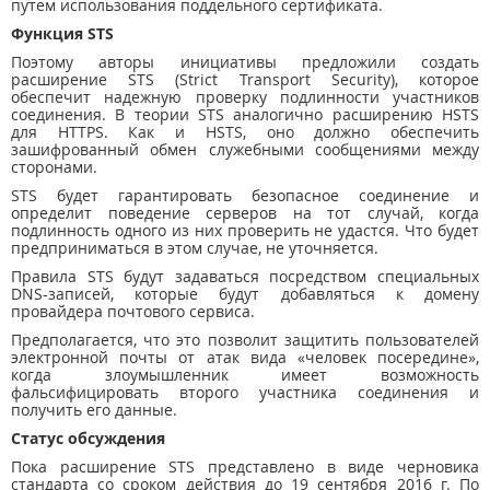
путем использования поддельного сертификата.
Функция STS
Поэтому авторы инициативы предложили создать
расширение STS (Strict Transport Security), которое
обеспечит надежную проверку подлинности участников
соединения. В теории STS аналогично расширению HSTS
для HTTPS. Как и HSTS, оно должно обеспечить
зашифрованный обмен служебными сообщениями между
сторонами.
STS будет гарантировать безопасное соединение и
определит поведение серверов на тот случай, когда
подлинность одного из них проверить не удастся. Что будет
предприниматься в этом случае, не уточняется.
Правила STS будут задаваться посредством специальных
DNS-записей, которые будут добавляться к домену
провайдера почтового сервиса.
Предполагается, что это позволит защитить пользователей
электронной почты от атак вида «человек посередине»,
когда злоумышленник имеет возможность
фальсифицировать второго участника соединения и
получить его данные.
Статус обсуждения
Пока расширение STS представлено в виде черновика
стандарта со сроком действия до 19 сентября 2016 г. По