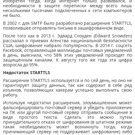
изобретен тогда, когда интернет только развивался, и
необходимости в защите переписки между всего лишь
несколькими тысячами подключенных к сети компьютеров
не было.
В 2002 г. для SMTP было разработано расширение STARTTLS,
позволившее отправлять письма в зашифрованном виде.
После того как в 2013 г. Эдвард Сноуден (Edward Snowden)
рассказал о приемах Агенства национальной безопасности
США, шифрование набрало популярность. В 2014 г. соцсеть
Facebook, отправляющая миллиарды почтовых уведомлений
в день, выяснила, что 58% этих уведомлений проходят по
защищенным каналам. К августу того же года эта цифра
возросла до 95%.
Недостаток STARTTLS
Расширение STARTTLS используется и по сей день, но оно не
гарантирует защиту данных, так как содержит в себе ряд
изъянов, позволяющих хакерам успешно выполнить свою
работу.
Используя недостатки расширения, злоумышленник может
фальсифицировать почтовый сервер и убедить приложение
на ПК или другой почтовый сервер отправить сообщение в
виде простого текста. Сделать это можно путем
принудительного отказа от шифрования (в штатном режиме
такая необходимость может возникнуть тогда, когда
принимающий сервер не поддерживает шифрование) либо