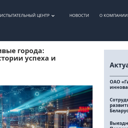
ИСПЫТАТЕЛЬНЫЙ ЦЕНТР
НОВОСТИ
О КОМПАНИИ
вые города:
стории успеха и
Акту
ОАО «Г
иннова
Сотруд
развит
Белару
Выездн