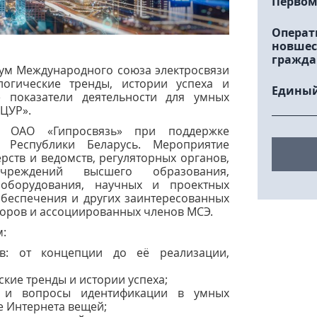
Первом
Операт
новшес
гражда
рум Международного союза электросвязи
логические тренды, истории успеха и
Единый
 показатели деятельности для умных
 ЦУР».
 ОАО «Гипросвязь» при поддержке
 Республики Беларусь. Мероприятие
рств и ведомств, регуляторных органов,
учреждений высшего образования,
 оборудования, научных и проектных
обеспечения и других заинтересованных
торов и ассоциированных членов МСЭ.
:
в: от концепции до её реализации,
кие тренды и истории успеха;
ие и вопросы идентификации в умных
е Интернета вещей;