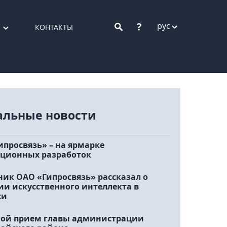
?
рус
КОНТАКТЫ
альные новости
ипросвязь» – на ярмарке
ционных разработок
ник ОАО «Гипросвязь» рассказал о
ии искусственного интеллекта в
си
ой прием главы администрации