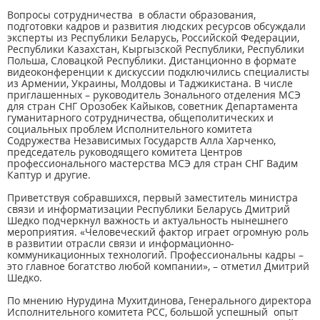
Вопросы сотрудничества в области образования,
подготовки кадров и развития людских ресурсов обсуждали
эксперты из Республики Беларусь, Российской Федерации,
Республики Казахстан, Кыргызской Республики, Республики
Польша, Словацкой Республики. Дистанционно в формате
видеоконференции к дискуссии подключились специалисты
из Армении, Украины, Молдовы и Таджикистана. В числе
приглашенных – руководитель Зонального отделения МСЭ
для стран СНГ Орозобек Кайыков, советник Департамента
гуманитарного сотрудничества, общеполитических и
социальных проблем Исполнительного комитета
Содружества Независимых Государств Алла Харченко,
председатель руководящего комитета Центров
профессионального мастерства МСЭ для стран СНГ Вадим
Каптур и другие.
Приветствуя собравшихся, первый заместитель министра
связи и информатизации Республики Беларусь Дмитрий
Шедко подчеркнул важность и актуальность нынешнего
мероприятия. «Человеческий фактор играет огромную роль
в развитии отрасли связи и информационно-
коммуникационных технологий. Профессиональны кадры –
это главное богатство любой компании», – отметил Дмитрий
Шедко.
По мнению Нурудина Мухитдинова, Генерального директора
Исполнительного комитета РСС, большой успешный опыт