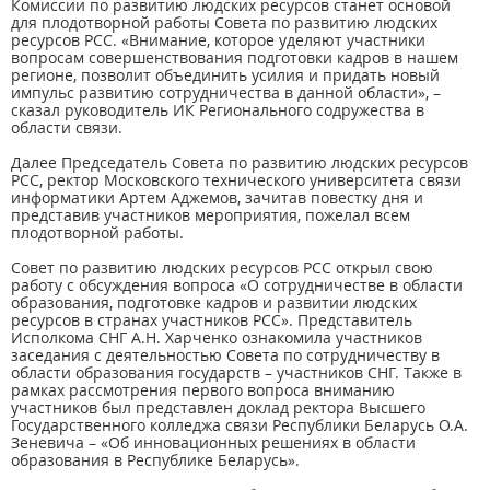
Комиссии по развитию людских ресурсов станет основой
для плодотворной работы Совета по развитию людских
ресурсов РСС. «Внимание, которое уделяют участники
вопросам совершенствования подготовки кадров в нашем
регионе, позволит объединить усилия и придать новый
импульс развитию сотрудничества в данной области», –
сказал руководитель ИК Регионального содружества в
области связи.
Далее Председатель Совета по развитию людских ресурсов
РСС, ректор Московского технического университета связи
информатики Артем Аджемов, зачитав повестку дня и
представив участников мероприятия, пожелал всем
плодотворной работы.
Совет по развитию людских ресурсов РСС открыл свою
работу с обсуждения вопроса «О сотрудничестве в области
образования, подготовке кадров и развитии людских
ресурсов в странах участников РСС». Представитель
Исполкома СНГ А.Н. Харченко ознакомила участников
заседания с деятельностью Совета по сотрудничеству в
области образования государств – участников СНГ. Также в
рамках рассмотрения первого вопроса вниманию
участников был представлен доклад ректора Высшего
Государственного колледжа связи Республики Беларусь О.А.
Зеневича – «Об инновационных решениях в области
образования в Республике Беларусь».