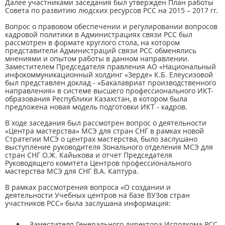
Далее участниками заседания был утвержден План работы
Совета по развитию людских ресурсов РСС на 2015 – 2017 гг.
Вопрос о правовом обеспечении и регулировании вопросов
кадровой политики в Администрациях связи РСС был
рассмотрен в формате круглого стола, на котором
представители Администраций связи РСС обменялись
мнениями и опытом работы в данном направлении.
Заместителем Председателя правления АО «Национальный
инфокоммуникационный холдинг «Зерде» К.Б. Елеусизовой
был представлен доклад - «Бакалавриат производственного
направления» в системе высшего профессионального ИКТ-
образования Республики Казахстан, в котором была
предложена новая модель подготовки ИКТ - кадров.
В ходе заседания был рассмотрен вопрос о деятельности
«Центра мастерства» МСЭ для стран СНГ в рамках новой
Стратегии МСЭ о центрах мастерства, было заслушано
выступление руководителя Зонального отделения МСЭ для
стран СНГ О.Ж. Кайыкова и отчет Председателя
Руководящего комитета Центров профессионального
мастерства МСЭ для СНГ В.А. Каптура.
В рамках рассмотрения вопроса «О создании и
деятельности Учебных центров на базе ВУЗов стран
участников РСС» была заслушана информация:
- Заместителя Генерального директора Исполкома РСС