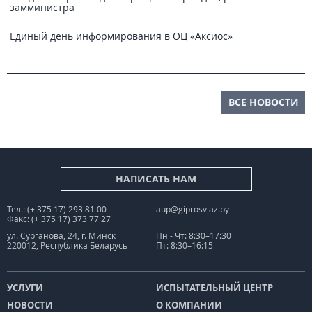
замминистра
Единый день информирования в ОЦ «Аксиос»
ВСЕ НОВОСТИ
НАПИСАТЬ НАМ
Тел.: (+ 375 17) 293 81 00
aup@giprosvjaz.by
Факс: (+ 375 17) 373 77 27
ул. Сурганова, 24, г. Минск
Пн - Чт: 8:30–17:30
220012, Республика Беларусь
Пт: 8:30–16:15
УСЛУГИ
ИСПЫТАТЕЛЬНЫЙ ЦЕНТР
НОВОСТИ
О КОМПАНИИ