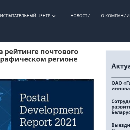
ИСПЫТАТЕЛЬНЫЙ ЦЕНТР
НОВОСТИ
О КОМПАНИИ
 в рейтинге почтового
ографическом регионе
Акту
ОАО «Г
иннова
Сотруд
развит
Белару
Выездн