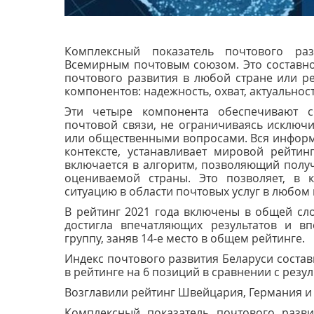
Комплексный показатель почтового раз
Всемирным почтовым союзом. Это составн
почтового развития в любой стране или р
компонентов: надежность, охват, актуальност
Эти четыре компонента обеспечивают с
почтовой связи, не ограничиваясь исключ
или общественными вопросами. Вся информ
контексте, устанавливает мировой рейти
включается в алгоритм, позволяющий получ
оцениваемой страны. Это позволяет, в к
ситуацию в области почтовых услуг в любом
В рейтинг 2021 года включены в общей сло
достигла впечатляющих результатов и в
группу, заняв 14-е место в общем рейтинге.
Индекс почтового развития Беларуси состав
в рейтинге на 6 позиций в сравнении с резу
Возглавили рейтинг Швейцария, Германия и 
Комплексный показатель почтового развит