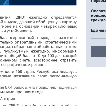
Первом
Операт
новшес
вития (2IPD) ежегодно определяется
гражда
ой индекс, дающий обобщенную картину
егионе на основании четырех ключевых
Единый
ь и устойчивость.
балансированный подход к развитию
ительно оперативными, стратегическими
ация, собранная и обработанная в этом
нг, публикуемый ежегодно. Информация
ить общий балл от 0 до 100 для каждой
онечном счете, всесторонне отразить
 географическом регионе.
жности 168 стран. Республика Беларусь
первые возглавила свою региональную
ил 67.4 баллов, что позволило подняться
льтатами прошлого года.
Австрия.
ия (2IPD) способствует тому, чтобы у