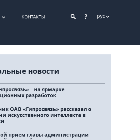
?
рус
КОНТАКТЫ
альные новости
ипросвязь» – на ярмарке
ционных разработок
ник ОАО «Гипросвязь» рассказал о
ии искусственного интеллекта в
си
ой прием главы администрации