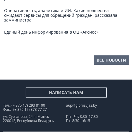
Оперативность, аналитика и ИИ. Какие новшества
ожидают сервисы для обращений граждан, рассказала
замминистра
Единый день информирования в ОЦ «Аксиос»
ВСЕ НОВОСТИ
НАПИСАТЬ НАМ
Тел.: (+ 375 17) 293 81 00
aup@giprosvjaz.by
Факс: (+ 375 17) 373 77 27
ул. Сурганова, 24, г. Минск
Пн - Чт: 8:30–17:30
220012, Республика Беларусь
Пт: 8:30–16:15