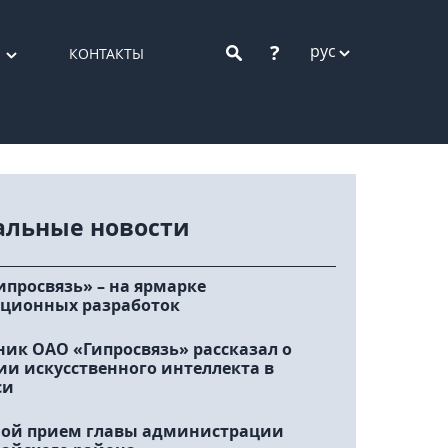
?
рус
КОНТАКТЫ
альные новости
ипросвязь» – на ярмарке
ционных разработок
ник ОАО «Гипросвязь» рассказал о
ии искусственного интеллекта в
си
ой прием главы администрации