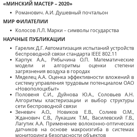
«МИНСКИЙ МАСТЕР – 2020»
Романович. А.И. Душевный почтальон
МИР ФИЛАТЕЛИИ
Колосов Л.Л. Марки – символы государства
НАУЧНЫЕ ПУБЛИКАЦИИ
Гарелик Д.Г. Автоматизация испытаний устройств
беспроводной связи стандарта IEEE 802.11
Карпук А.А., Рябычина О.П. Математические
модели и алгоритмы оценки степени
загрязнения воздуха в городах
Мяделец А.А. Оценка эффективности вложений в
систему управления трудовым потенциалом ОАО
«Новополоцкбыт»
Половеня С.И., Дуйнова Ю.А., Соловьев А.Н.
Алгоритмы кластеризации и выбор структуры
сети беспроводной связи
Зеневич А.О., Новиков Е.В., Солиев О.М.,
Жданович С.В., Лукашик Т.М., Василевский Г.В.,
Лагутик А.А. Применение волоконно-оптических
датчиков на основе макроизгиба в системах
мониторинга безопасности объектов