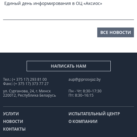
Единый день информирования в ОЦ «Аксиос»
ВСЕ НОВОСТИ
НАПИСАТЬ НАМ
Тел.: (+ 375 17) 293 81 00
aup@giprosvjaz.by
Факс: (+ 375 17) 373 77 27
ул. Сурганова, 24, г. Минск
Пн - Чт: 8:30–17:30
220012, Республика Беларусь
Пт: 8:30–16:15
УСЛУГИ
ИСПЫТАТЕЛЬНЫЙ ЦЕНТР
НОВОСТИ
О КОМПАНИИ
КОНТАКТЫ