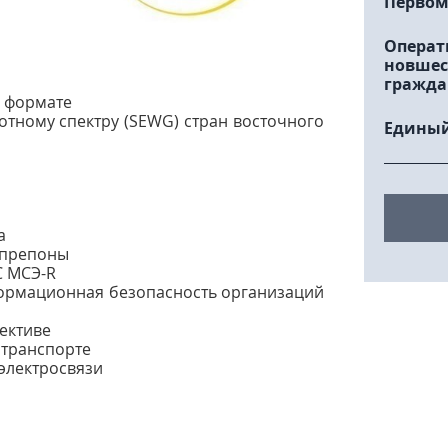
Первом
Операт
новшес
гражда
м формате
отному спектру (SEWG) стран восточного
Единый
а
т препоны
С МСЭ-R
ормационная безопасность организаций
ективе
 транспорте
 электросвязи