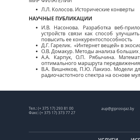
МИР ФИЛАТЕЛИИ
Л.Л. Колосов. Исторические конверты
НАУЧНЫЕ ПУБЛИКАЦИИ
И.В. Насонова. Разработка веб-прил
устройств связи как способ улучшит
повысить ее конкурентоспособность
Д.Г. Гарелик. «Интернет вещей» в экоси
О.В. Домакур. Методы анализа больших
А.А. Карпук, О.П. Рябычина. Матем
оптимального маршрута передвижения в
В.А. Вишняков, П.Ю. Лакизо. Модели д
радиочастотного спектра на основе му
Тел.: (+ 375 17) 293 81 00
aup@giprosvjaz.by
Факс: (+ 375 17) 373 77 27