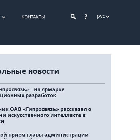
?
рус
КОНТАКТЫ
альные новости
ипросвязь» – на ярмарке
ционных разработок
ник ОАО «Гипросвязь» рассказал о
ии искусственного интеллекта в
си
ой прием главы администрации