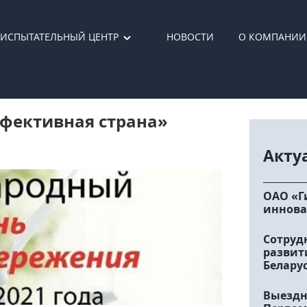
ИСПЫТАТЕЛЬНЫЙ ЦЕНТР
НОВОСТИ
О КОМПАНИИ
ффективная страна»
Акту
ОАО «Г
иннова
Сотруд
развит
Белару
Выездн