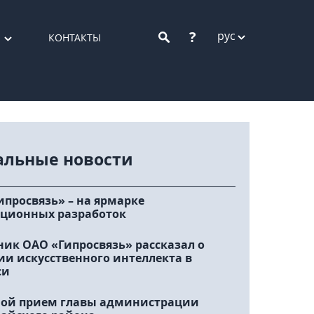
?
рус
КОНТАКТЫ
альные новости
ипросвязь» – на ярмарке
ционных разработок
ник ОАО «Гипросвязь» рассказал о
ии искусственного интеллекта в
си
ой прием главы администрации