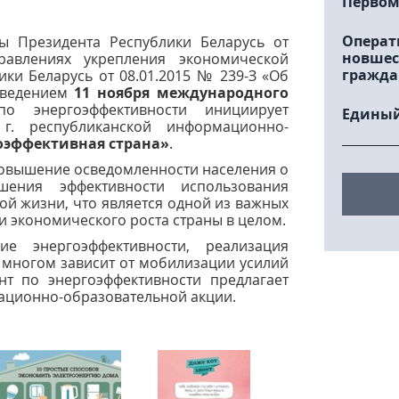
Первом
Операт
ы Президента Республики Беларусь от
новшес
авлениях укрепления экономической
гражда
ики Беларусь от 08.01.2015 № 239-З «Об
роведением
11 ноября международного
 энергоэффективности инициирует
Единый
. республиканской информационно-
гоэффективная страна»
.
повышение осведомленности населения о
ения эффективности использования
ной жизни, что является одной из важных
 экономического роста страны в целом.
 энергоэффективности, реализация
 многом зависит от мобилизации усилий
ент по энергоэффективности предлагает
ационно-образовательной акции.