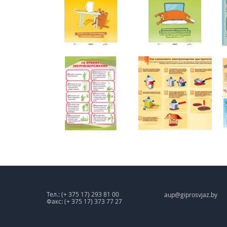
Тел.: (+ 375 17) 293 81 00
aup@giprosvjaz.by
Факс: (+ 375 17) 373 77 27