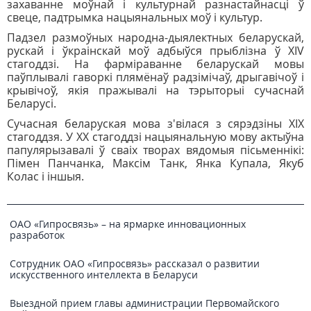
захаванне моўнай і культурнай разнастайнасці ў
свеце, падтрымка нацыянальных моў i культур.
Падзел размоўных народна-дыялектных беларускай,
рускай і ўкраінскай моў адбыўся прыблізна ў XIV
стагоддзі. На фармiраванне беларускай мовы
паўплывалі гаворкі плямёнаў радзімічаў, дрыгавічоў і
крывічоў, якія пражывалі на тэрыторыі сучаснай
Беларусі.
Сучасная беларуская мова з'‎вiлася з сярэдзiны XIX
cтагоддзя. У XX стагоддзi нацыянальную мову актыўна
папулярызавалі ў сваiх творах вядомыя пicьменнiкi:
Пімен Панчанка, Максім Танк, Янка Купала, Якуб
Колаc i iншыя.
ОАО «Гипросвязь» – на ярмарке инновационных
разработок
Сотрудник ОАО «Гипросвязь» рассказал о развитии
искусственного интеллекта в Беларуси
Выездной прием главы администрации Первомайского