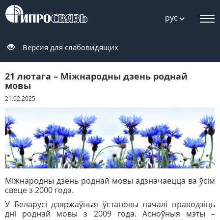
рус
Версия для слабовидящих
21 лютага – Мiжнародны дзень роднай
мовы
21.02.2025
Мiжнародны дзень роднай мовы адзначаецца ва ўсім
свеце з 2000 года.
У Беларусi дзяржаўныя ўстановы пачалi праводзiць
днi роднай мовы з 2009 года. Асноўныя
мэты –