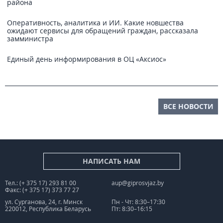
района
Оперативность, аналитика и ИИ. Какие новшества
ожидают сервисы для обращений граждан, рассказала
замминистра
Единый день информирования в ОЦ «Аксиос»
ВСЕ НОВОСТИ
НАПИСАТЬ НАМ
Тел.: (+ 375 17) 293 81 00
aup@giprosvjaz.by
Факс: (+ 375 17) 373 77 27
ул. Сурганова, 24, г. Минск
Пн - Чт: 8:30–17:30
220012, Республика Беларусь
Пт: 8:30–16:15