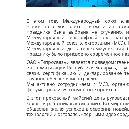
В этом году Международный союз элек
Всемирного дня электросвязи и информа
праздника была выбрана не случайно, 
Международный телеграфный союз, кото
Международный союз электросвязи (МСЭ). 
Международный день телекоммуникаций (э
празднику было присвоено современное наз
ОАО «Гипросвязь» является подведомствен
информатизации Республики Беларусь, осущ
связи, сертификацию и декларирование т
научное обеспечение отрасли.
Мы активно сотрудничаем с МСЭ, органи
форумы, реализуя совместные проекты.
В этот прекрасный майский день руководс
коллег и работников компании с Всемирны
общества, желая успехов в освоении нов
технологий и оставаясь «верными идее соед