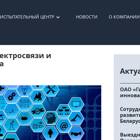
ИСПЫТАТЕЛЬНЫЙ ЦЕНТР
НОВОСТИ
О КОМПАНИИ
ектросвязи и
а
Акту
ОАО «Г
иннова
Сотруд
развит
Белару
Выездн