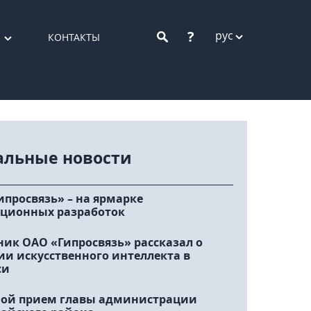
?
рус
КОНТАКТЫ
альные новости
ипросвязь» – на ярмарке
ционных разработок
ник ОАО «Гипросвязь» рассказал о
ии искусственного интеллекта в
си
ой прием главы администрации