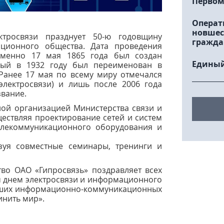
Первом
Операт
новшес
тросвязи празднует 50-ю годовщину
гражда
ционного общества. Дата проведения
именно 17 мая 1865 года был создан
Единый
рый в 1932 году был переименован в
Ранее 17 мая по всему миру отмечался
лектросвязи) и лишь после 2006 года
вание.
ной организацией Министерства связи и
ествляя проектирование сетей и систем
елекоммуникационного оборудования и
зуя совместные семинары, тренинги и
тво ОАО «Гипросвязь» поздравляет всех
м днем электросвязи и информационного
ейших информационно-коммуникационных
инить мир».