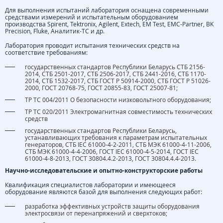
Для выполнения испытаний лаборатория оснащена современными
средствами измерений и испытательным оборудованием
производства Spirent, Tektronix, Agilent, Extech, EM Test, EMC-Partner, BK
Precision, Fluke, Аналитик-ТС и др.
Лаборатория проводит испытания технических средств на
соответствие требованиям:
государственных стандартов Республики Беларусь СТБ 2156-
2014, СТБ 2501-2017, СТБ 2506-2017, СТБ 2441-2016, СТБ 1170-
2014, СТБ 1532-2017, СТБ ГОСТ Р 50914-2000, СТБ ГОСТ Р 51026-
2000, ГОСТ 20768-75, ГОСТ 20855-83, ГОСТ 25007-81;
ТР ТС 004/2011 О безопасности низковольтного оборудования;
ТР ТС 020/2011 Электромагнитная совместимость технических
средств
государственных стандартов Республики Беларусь,
устанавливающих требования к параметрам испытательных
генераторов, СТБ IEC 61000-4-2-2011, СТБ МЭК 61000-4-11-2006,
СТБ МЭК 61000-4-4-2006, ГОСТ IEC 61000-4-5-2014, ГОСТ IEC
61000-4-8-2013, ГОСТ 30804.4.2-2013, ГОСТ 30804.4.4-2013.
Научно-исследовательские и опытно-конструкторские работы
Квалификация специалистов лаборатории и имеющееся
оборудование являются базой для выполнения следующих работ:
разработка эффективных устройств защиты оборудования
электросвязи от перенапряжений и сверхтоков;