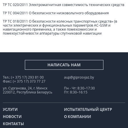
ТР ТС 020/2011 Электромагнитная совместимость технических средств
ТР ТС 004/2011 О безопасности низковольтного оборудования
ТР ТС 018/2011 О безопасности колесных транспортных средств» (в
части электрических и функциональных параметров АС-GSM и
навигационного приемника, а также помехоэмиссии и
помехоустойчивости аппаратуры спутниковой навигации
НАПИСАТЬ НАМ
Тел.: (+ 375 17) 293 81 00
aup@giprosvjaz.by
Факс: (+ 375 17) 373 77 27
ул. Сурганова, 24, г. Минск
Пн - Чт: 8:30–17:30
220012, Республика Беларусь
Пт: 8:30–16:15
УСЛУГИ
ИСПЫТАТЕЛЬНЫЙ ЦЕНТР
НОВОСТИ
О КОМПАНИИ
КОНТАКТЫ