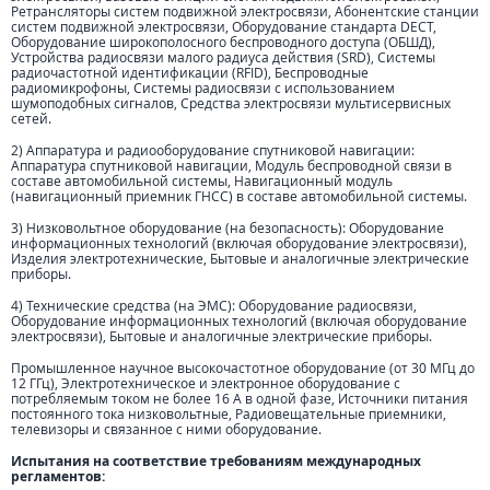
Ретрансляторы систем подвижной электросвязи, Абонентские станции
систем подвижной электросвязи, Оборудование стандарта DECT,
Оборудование широкополосного беспроводного доступа (ОБШД),
Устройства радиосвязи малого радиуса действия (SRD), Системы
радиочастотной идентификации (RFID), Беспроводные
радиомикрофоны, Системы радиосвязи с использованием
шумоподобных сигналов, Средства электросвязи мультисервисных
сетей.
2) Аппаратура и радиооборудование спутниковой навигации:
Аппаратура спутниковой навигации, Модуль беспроводной связи в
составе автомобильной системы, Навигационный модуль
(навигационный приемник ГНСС) в составе автомобильной системы.
3) Низковольтное оборудование (на безопасность): Оборудование
информационных технологий (включая оборудование электросвязи),
Изделия электротехнические, Бытовые и аналогичные электрические
приборы.
4) Технические средства (на ЭМС): Оборудование радиосвязи,
Оборудование информационных технологий (включая оборудование
электросвязи), Бытовые и аналогичные электрические приборы.
Промышленное научное высокочастотное оборудование (от 30 МГц до
12 ГГц), Электротехническое и электронное оборудование с
потребляемым током не более 16 А в одной фазе, Источники питания
постоянного тока низковольтные, Радиовещательные приемники,
телевизоры и связанное с ними оборудование.
Испытания на соответствие требованиям международных
регламентов: