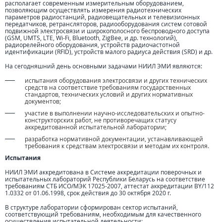
располагает современным измерительным оборудованием,
позволяющим осуществлять измерения радиотехнических
параметров радиостанций, радиовещательных и телевизионных
передатчиков, ретрансляторов, радиооборудования систем сотовой
подвижной электросвязи и широкополосного беспроводного доступа
(GSM, UMTS, LTE, Wi-Fi, Bluetooth, ZigBee, и др. технологий),
радиорелейного оборудования, устройств радиочастотной
идентификации (RFID), устройств малого радиуса действия (SRD) и др.
На сегодняшний день основными задачами НИИЛ ЭМИ являются:
испытания оборудования электросвязи и других технических
средств на соответствие требованиям государственных
стандартов, технических условий и других нормативных
документов;
участие в выполнении научно-исследовательских и опытно-
конструкторских работ, не противоречащих статусу
аккредитованной испытательной лаборатории;
разработка нормативной документации, устанавливающей
требования к средствам электросвязи и методам их контроля.
Испытания
НИИЛ ЭМИ аккредитована в Системе аккредитации поверочных и
испытательных лабораторий Республики Беларусь на соответствие
требованиям СТБ ИСО/МЭК 17025-2007, аттестат аккредитации BY/112
1.0332 от 01.06.1998, срок действия до 30 октября 2020 г.
В структуре лаборатории сформирован сектор испытаний,
соответствующий требованиям, необходимым для качественного
осуществления испытательной деятельности: