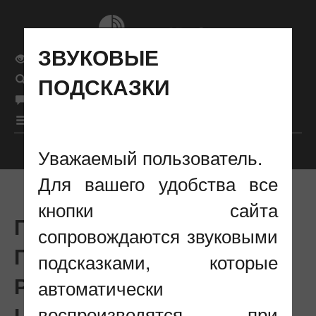
ЗВУКОВЫЕ
Обычная версия сайта
ПОДСКАЗКИ
Поиск
рус
Язык сайта
|
бел
|
eng
|
Меню
Уважаемый пользователь.
Настройки отображения
Для вашего удобства все
кнопки сайта
ПРАВИТЕЛЬСТВОМ
сопровождаются звуковыми
ПРИНЯТЫ МЕРЫ ПО
подсказками, которые
РЕАЛИЗАЦИИ УКАЗА О
автоматически
ЦИФРОВОМ РАЗВИТИИ
воспроизводятся при