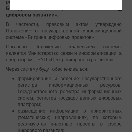
реализацию Указа Президента Республики
Беларусь от 29 ноября 2023 г. № 381 «
О
цифровом развитии
».
В частности, правовым актом утверждено
Положение о государственной информационной
системе «Витрина цифровых проектов».
Согласно Положению владельцем системы
является Министерство связи и информатизации, а
оператором – РУП «Центр цифрового развития».
Через систему будут обеспечиваться:
формирование и ведение Государственного
регистра информационных ресурсов,
Государственного регистра информационных
систем, регистра государственных цифровых
платформ;
размещение информации о приоритетных
(тематических) направлениях, по которым
реализуются пилотные проекты в сфере
цифрового развития;