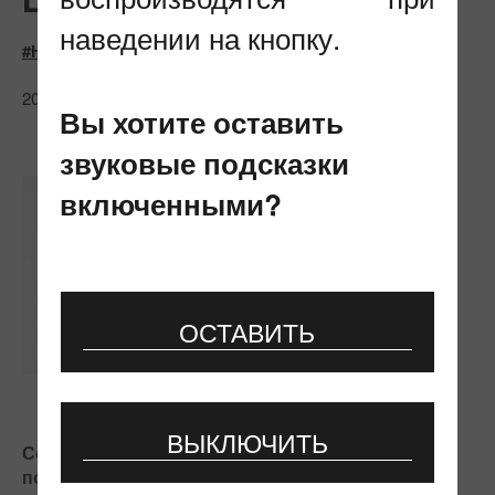
наведении на кнопку.
#Нормативные правовые акты
20.03.2024
Вы хотите оставить
звуковые подсказки
включенными?
ОСТАВИТЬ
ВЫКЛЮЧИТЬ
Советом Министров 15 марта 2024 г. принято
постановление № 184, направленное на