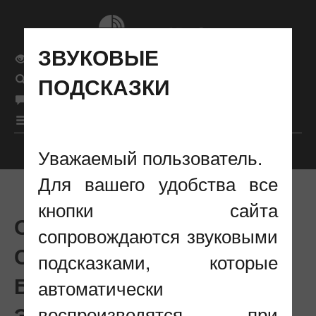
ЗВУКОВЫЕ
Обычная версия сайта
ПОДСКАЗКИ
Поиск
рус
Язык сайта
|
бел
|
eng
|
Меню
Уважаемый пользователь.
Настройки отображения
Для вашего удобства все
кнопки сайта
ОСЕНЬЮ В МИНСКЕ
сопровождаются звуковыми
СОСТОИТСЯ XXIX
подсказками, которые
БЕЛОРУССКИЙ
автоматически
ЭНЕРГЕТИЧЕСКИЙ И
воспроизводятся при