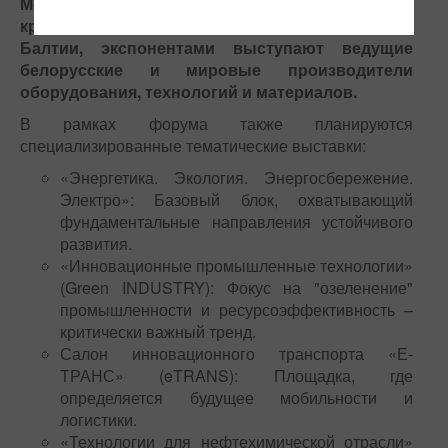
Мероприятие является одним из самых
крупных по данной тематике в странах СНГ и
Балтии, экспонентами выступают ведущие
белорусские и мировые произво­дители
оборудования, технологий и материалов.
В рамках форума также планируются
специализированные тематические выставки:
«Энергетика. Экология. Энергосбережение.
Электро»: Базовый блок, охватывающий
фундаментальные направления устойчивого
развития.
«Инновационные промышленные технологии»
(Green INDUSTRY): Фокус на "озеленение"
промышленности и ресурсоэффективность –
критически важный тренд.
Салон инновационного транспорта «Е-
ТРАНС» (eTRANS): Площадка, где
определяется будущее мобильности и
логистики.
«Технологии для нефтехимической отрасли»