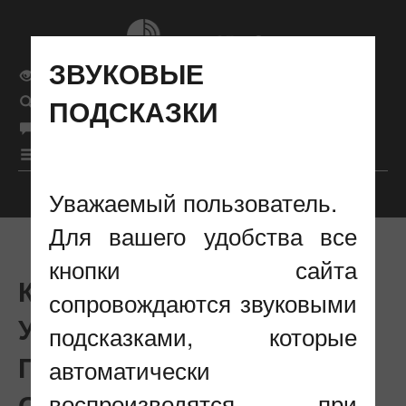
ЗВУКОВЫЕ
Обычная версия сайта
ПОДСКАЗКИ
Поиск
рус
Язык сайта
|
бел
|
eng
|
Меню
Уважаемый пользователь.
Настройки отображения
Для вашего удобства все
кнопки сайта
КОНСУЛЬТАТИВНАЯ
сопровождаются звуковыми
УСЛУГА В ОБЛАСТИ
подсказками, которые
ПОДТВЕРЖДЕНИЯ
автоматически
СООТВЕТСТВИЯ
воспроизводятся при