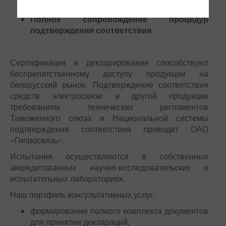
и декларированию
Полное сопровождение процедур
подтверждения соответствия
Сертификация и декларирование способствуют
беспрепятственному доступу продукции на
белорусский рынок. Подтверждение соответствия
средств электросвязи и другой продукции
требованиям технических регламентов
Таможенного союза и Национальной системы
подтверждения соответствия проводит ОАО
«Гипросвязь».
Испытания осуществляются в собственных
аккредитованных научно-исследовательских и
испытательных лабораториях.
Наш портфель консультативных услуг:
формирование полного комплекта документов
для принятия деклараций;