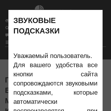
ЗВУКОВЫЕ
Обычная версия сайта
ПОДСКАЗКИ
Поиск
рус
Язык сайта
|
бел
|
eng
|
Меню
Уважаемый пользователь.
Настройки отображения
Для вашего удобства все
кнопки сайта
ГЛАВА МИНСВЯЗИ
сопровождаются звуковыми
ВЫСТУПИЛ НА
подсказками, которые
МЕЖДУНАРОДНОЙ ИКТ-
автоматически
КОНФЕРЕНЦИИ В
воспроизводятся при