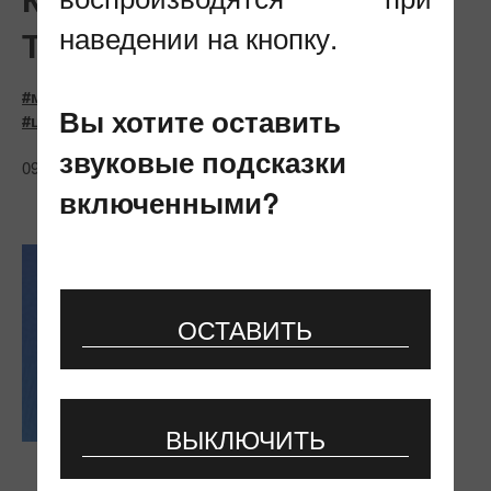
наведении на кнопку.
ТУРКМЕНИСТАНЕ
#мероприятия
#технологии
#МСЭ
Вы хотите оставить
#цифровая трансформация
звуковые подсказки
09.11.2023
включенными?
ОСТАВИТЬ
ВЫКЛЮЧИТЬ