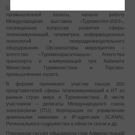
Сегодня в Ашхабаде, в экспоцентре Торгово-
промышленной палаты, начала работу
Международная выставка «Туркментел-2023»,
посвященная вопросам развития сферы
телекоммуникаций, телеметрии, информационных
технологий и телерадиовещательного
оборудования. Организаторы мероприятия –
агентство «Туркменарагатнашык» Агентства
транспорта и коммуникаций при Кабинете
Министров Туркменистана и Торгово-
промышленная палата.
В форуме принимают участие свыше 200
представителей сферы телекоммуникаций и ИТ из
разных стран мира и Туркменистана. В числе
участников – делегаты Международного союза
электросвязи (ITU), Корпорации по управлению
доменными именами и IP-адресами (IСANN),
Регионального содружества в области связи и др.
Пленарная сессия объединила глав Администраций