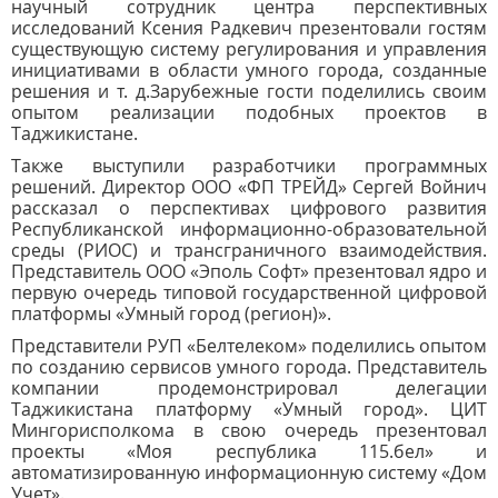
научный сотрудник центра перспективных
исследований Ксения Радкевич презентовали гостям
существующую систему регулирования и управления
инициативами в области умного города, созданные
решения и т. д.Зарубежные гости поделились своим
опытом реализации подобных проектов в
Таджикистане.
Также выступили разработчики программных
решений. Директор ООО «ФП ТРЕЙД» Сергей Войнич
рассказал о перспективах цифрового развития
Республиканской информационно-образовательной
среды (РИОС) и трансграничного взаимодействия.
Представитель ООО «Эполь Софт» презентовал ядро и
первую очередь типовой государственной цифровой
платформы «Умный город (регион)».
Представители РУП «Белтелеком» поделились опытом
по созданию сервисов умного города. Представитель
компании продемонстрировал делегации
Таджикистана платформу «Умный город». ЦИТ
Мингорисполкома в свою очередь презентовал
проекты «Моя республика 115.бел» и
а
втоматизированную информационную систему «Дом
Учет».