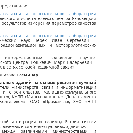
представили:
овательской и испытательной лаборатории
льского и испытательного центра Язловецкий
 результатов измерения параметров качества
овательской и испытательной лаборатории
ических наук Терех Иван Сергеевич –
 радионавигационных и метеорологических
ла информационных технологий научно-
еского центра Тюшкевич Марк Валерьевич –
 в сетях сотовой подвижной связи».
ганизован
семинар
альных зданий на основе решения «умный
тели министерств: связи и информатизации
ы и строительства, жилищно-коммунального
газ», КУПП «Минскводоканал», Департамента
Белтелеком», ОАО «Промсвязь», ЗАО «НПП
ний интеграции и взаимодействия систем
ользуемых в «интеллектуальных зданиях».
я между различными министерствами и