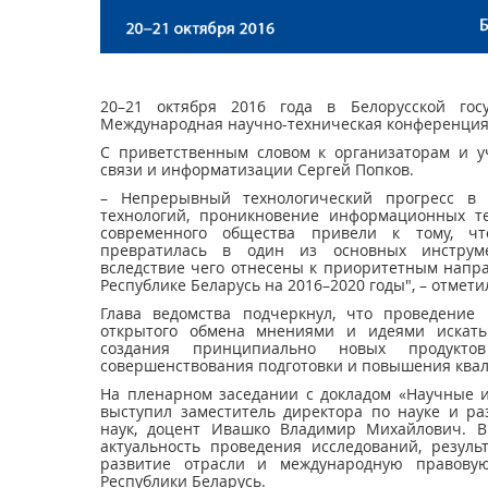
20–21 октября 2016 года в Белорусской гос
Международная научно-техническая конференция 
С приветственным словом к организаторам и 
связи и информатизации Сергей Попков.
– Непрерывный технологический прогресс в 
технологий, проникновение информационных т
современного общества привели к тому, чт
превратилась в один из основных инструмен
вследствие чего отнесены к приоритетным напра
Республике Беларусь на 2016–2020 годы", – отмет
Глава ведомства подчеркнул, что проведение
открытого обмена мнениями и идеями искать
создания принципиально новых продукт
совершенствования подготовки и повышения квал
На пленарном заседании с докладом «Научные и
выступил заместитель директора по науке и р
наук, доцент Ивашко Владимир Михайлович. В
актуальность проведения исследований, резул
развитие отрасли и международную правову
Республики Беларусь.