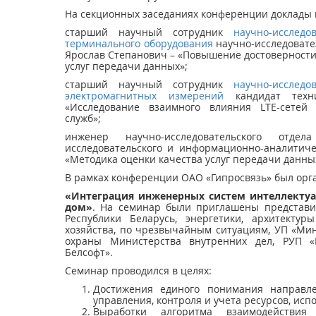
На секционных заседаниях конференции доклады 
старший научный сотрудник
научно-исслед
терминального оборудования
научно-исследовате
Ярослав Степанович – «Повышение достоверности
услуг передачи данных»;
старший научный сотрудник
научно-исслед
электромагнитных измерений
кандидат техн
«Исследование взаимного влияния LTE-сетей
служб»;
инженер научно-исследовательского отде
исследовательского и информационно-аналитич
«Методика оценки качества услуг передачи данных
В рамках конференции ОАО «Гипросвязь» был ор
«Интеграция инженерных систем интеллекту
дом»
. На семинар были приглашены представи
Республики Беларусь, энергетики, архитектур
хозяйства, по чрезвычайным ситуациям, УП «Мин
охраны Министерства внутренних дел, РУП «
Белсофт».
Семинар проводился в целях:
Достижения единого понимания направле
управления, контроля и учета ресурсов, исп
Выработки алгоритма взаимодействи