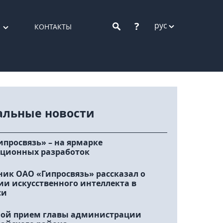
?
рус
КОНТАКТЫ
альные новости
ипросвязь» – на ярмарке
ционных разработок
ник ОАО «Гипросвязь» рассказал о
ии искусственного интеллекта в
си
ой прием главы администрации