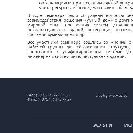
организациями при создании единой унифи
учета ресурсов, используемых в «интеллекту
В ходе семинара были обсуждены вопросы ре
взаимодействия решения «умный дом» с другим
мировой опыт построения систем управле
интеллектуальных зданий, интеграция оконеч
системой «умный дом» и др.
Все участники семинара сошлись во мнении о
рабочей группы для согласования структуры,
требований к унифицированной системе уп
инженерных систем интеллектуальных зданий.
Тел.: (+ 375 17) 293 81 00
aup@giprosvjaz.by
Факс: (+ 375 17) 373 77 27
УСЛУГИ
ИС