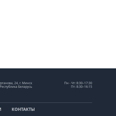
урганова, 24, г. Минск
Пн - Чт: 8:30–17:30
 Республика Беларусь
Пт: 8:30–16:15
И
КОНТАКТЫ