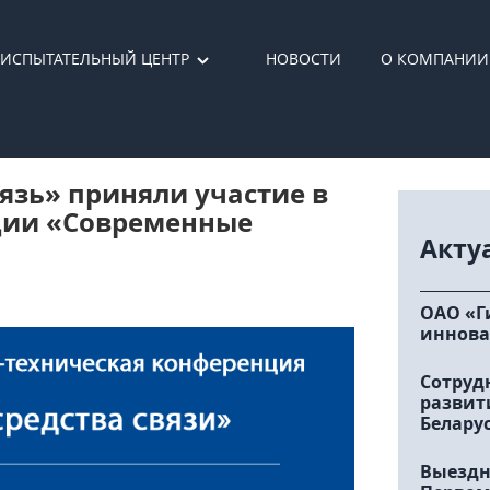
ИСПЫТАТЕЛЬНЫЙ ЦЕНТР
НОВОСТИ
О КОМПАНИИ
язь» приняли участие в
ии «Современные
Акту
ОАО «Г
иннова
Сотруд
развит
Белару
Выездн