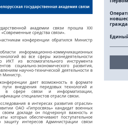
Первом
Операт
новшес
гражда
ударственной академии связи прошла XXI
«Современные средства связи».
Единый
участникам конференции обратился Министр
области информационно-коммуникационных
ехнологий во все сферы жизнедеятельности
о ИКТ из вспомогательного инструмента
тов социально-экономического развития,
влениям научно-технической деятельности в
ил Министр.
 конференции дает возможность в формате
 пути внедрения передовых технологий и
ов в сфере связи и информатизации,
ификации специалистов отрасли связи.
сследования в интересах развития отрасли»
азвитии ОАО «Гипросвязь» кандидат военных
 своем докладе он подчеркнул важность и
ьтаты которых обеспечивают поступательное
ю защиту интересов Администрации связи