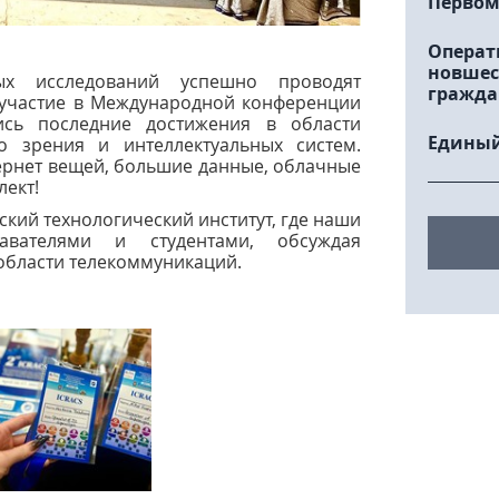
Первом
Операт
новшес
ых исследований успешно проводят
гражда
 участие в Международной конференции
ись последние достижения в области
Единый
го зрения и интеллектуальных систем.
рнет вещей, большие данные, облачные
лект!
рский технологический институт, где наши
авателями и студентами, обсуждая
области телекоммуникаций.