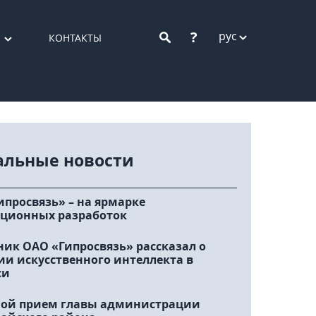
?
рус
КОНТАКТЫ
альные новости
ипросвязь» – на ярмарке
ционных разработок
ник ОАО «Гипросвязь» рассказал о
ии искусственного интеллекта в
си
ой прием главы администрации