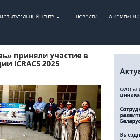
ИСПЫТАТЕЛЬНЫЙ ЦЕНТР
НОВОСТИ
О КОМПАНИИ
ь» приняли участие в
и ICRACS 2025
Акту
ОАО «Г
иннова
Сотруд
развит
Белару
Выездн