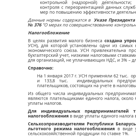
контрольной (надзорной) деятельности;
контроля с переориентацией данных служб
мер по повышению эффективности деятельн
Данные нормы содержатся в
Указе Президента 
№ 376
”О мерах по совершенствованию
контрольн
Налогообложение
В целях развития малого бизнеса
создана упро
УСН), для которой установлены одни из самых
экономического союза. УСН привлекательна пр
бухгалтерский учет, низкими налоговыми ставками
для организаций, не уплачивающих НДС, и 3% – д
Справочно:
На 1 января 2017 г. УСН применяли 62 тыс. о
и 133,8 тыс. индивидуальных предприн
плательщиков, состоящих на учете в налоговы
Из общего числа индивидуальных предпринима
являются плательщиками единого налога, окол
уплаты налогов.
Для индивидуальных предпринимателей 
налогообложения
в виде уплаты единого налога
Сельхозпроизводителям Республики Беларус
льготного режима налогообложения
в виде у
сельскохозяйственной продукции по ставке 1%.