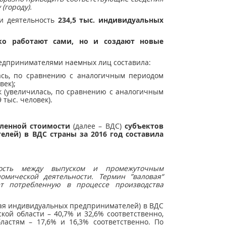
(городу).
ли деятельность
234,5 тыс.
индивидуальных
ко работают сами, но и создают новые
дпринимателями наемных лиц составила:
илась, по сравнению с аналогичным периодом
век);
век (увеличилась, по сравнению с аналогичным
 тыс. человек).
вленной стоимости
(далее – ВДС)
субъектов
лей) в ВДС страны за 2016 год составила
ность между выпуском и промежуточным
омической деятельности. Термин ”валовая“
ет потребленную в процессе производства
ая индивидуальных предпринимателей) в ВДС
кой области – 40,7% и 32,6% соответственно,
ластям – 17,6% и 16,3% соответственно. По