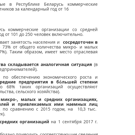
ые в Республике Беларусь коммерческие
ников за календарный год от 16
усь коммерческие организации со средней
д от 101 до 250 человек включительно.
вает занятость населения и
сосредоточен в
– 73% от общего количества микро- и малых
7%). Таким образом, имеет место отраслевая
ва складывается аналогичная ситуация
(в
редпринимателей).
 по обеспечению экономического роста и
редние предприятия в бóльшей степени
о 68% таких организаций осуществляют
ства, сельского хозяйства).
 микро-, малых и средних организациях,
телей и привлекаемых ими наемных лиц
 по сравнению с 2015 годом, на 10,3 тыс.
к).
 средних организаций
на 1 сентября 2017 г.
бразно приводить соответствующие сведения