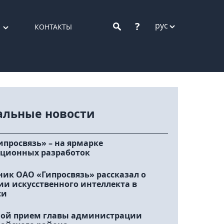
?
рус
КОНТАКТЫ
альные новости
ипросвязь» – на ярмарке
ционных разработок
ник ОАО «Гипросвязь» рассказал о
ии искусственного интеллекта в
си
ой прием главы администрации