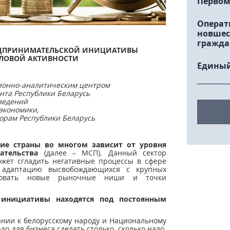
Первом
Операт
новшес
гражда
РЕДПРИНИМАТЕЛЬСКОЙ ИНИЦИАТИВЫ
ЛОВОЙ АКТИВНОСТИ
Единый
ионно-аналитическим центром
та Республики Беларусь
ведений
экономики,
орам Республики Беларусь
ие страны во многом зависит от уровня
ательства
(далее – МСП). Данный сектор
ожет сгладить негативные процессы в сфере
ю адаптацию высвобождающихся с крупных
ировать новые рыночные ниши и точки
 инициативы находятся под постоянным
лании к белорусскому народу и Национальному
о для бизнеса сделать столько, сколько надо.