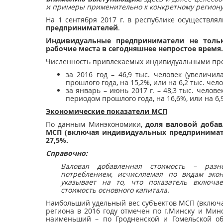
и примеры применительно к конкретному региону 
На 1 сентября 2017 г. в республике осуществля
предпринимателей
.
Индивидуальные предприниматели не толь
рабочие места в сегодняшнее непростое время.
Численность привлекаемых индивидуальными пре
за 2016 год – 46,9 тыс. человек (увелич
прошлого года, на 15,2%, или на 6,2 тыс. чело
за январь – июнь 2017 г. – 48,3 тыс. чело
периодом прошлого года, на 16,6%, или на 6,9
Экономические показатели МСП
По данным Минэкономики,
доля валовой доба
МСП (включая индивидуальных
предпринимате
27,5%.
Справочно:
Валовая добавленная стоимость – раз
потреблением, исчисляемая по видам экон
указывает на то, что показатель включа
стоимость основного капитала.
Наибольший удельный вес субъектов МСП (включ
региона в 2016 году отмечен по г.Минску и Минс
наименьший – по Гродненской и Гомельской об