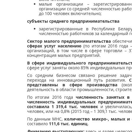
малые организации – зарегистрированн
организации со средней численностью работ
до 100 человек включительно;
субъекты среднего предпринимательства
зарегистрированные в Республике Белар
численностью работников за календарный го
Сектор малого предпринимательства
обеспечи
сферах услуг населению
(по итогам 2016 года 
организаций, в том числе в сфере торговли – 3
концентрация малых предприятий.
В сфере индивидуального предпринимательст
сфере услуг заняты около 85% индивидуальных п
Со средним бизнесом связано решение задач
перехода на инновационный путь развития.
С
представлены в сфере производства
(окол
деятельность в области промышленности, строитель
По итогам 2016 года
численность занятых в
численность индивидуальных предпринима
составила
1 319,4 тыс.
человек
и увеличилась,
человек, или на 0,8% (2015 год – 1 309,1 тыс. челове
По данным МНС,
количество микро-, малых и
составило
111,6 тыс. единиц
.
Вниманию выступающих:
здесь и далее ц
елесоо