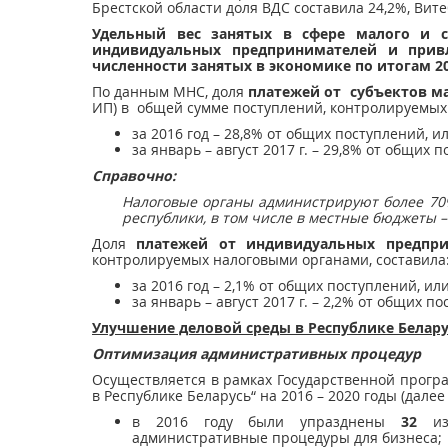
Брестской области доля ВДС составила 24,2%, Вите
Удельный вес занятых в сфере малого и 
индивидуальных предпринимателей
и привл
численности занятых в экономике по итогам 20
По данным МНС, доля
платежей от субъектов ма
ИП) в общей сумме поступлений, контролируемых
за 2016 год – 28,8% от общих поступлений, или
за январь – август 2017 г. – 29,8% от общих п
Справочно:
Налоговые органы администрируют более 70
республики, в том числе в местные бюджеты –
Доля
платежей от индивидуальных предпри
контролируемых налоговыми органами, составила
за 2016 год – 2,1% от общих поступлений, или 
за январь – август 2017 г. – 2,2% от общих по
Улучшение деловой среды в Республике Белар
Оптимизация административных процедур
Осуществляется в рамках Государственной прогр
в Республике Беларусь“ на 2016 – 2020 годы (дале
в 2016 году были упразднены
32
изл
административные процедуры для бизнеса;