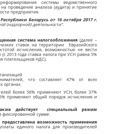
 реформирование системы ведомственного
 на проведение анализа (аудита) и принятие
ости предприятия.
Республики Беларусь от 16 октября 2017 г.
ой (надзорной) деятельности
“
.
щенная система налогообложения
(далее –
 низких ставок на территории Евразийского
остотой исчисления, возможностью не вести
 (с 2013 года ставка налога при УСН равна 5%
ля плательщиков НДС).
рганизаций
имателей, что составляет 47% от всех
х органах.
телей более 56% применяют УСН, более 37%
о 6% применяют общий порядок исчисления и
также действует специальный режим
 в фиксированной сумме.
ь предоставлена возможность применения
платы единого налога для производителей