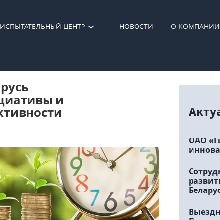
ИСПЫТАТЕЛЬНЫЙ ЦЕНТР
НОВОСТИ
О КОМПАНИИ
арусь
циативы и
Акту
ктивности
ОАО «Г
иннова
Сотруд
развит
Белару
Выездн