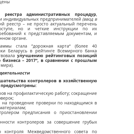
щены
о реестра административных процедур
,
 и индивидуальных предпринимателей
(ввод в
ий реестр – не просто актуальный перечень
оступе, но и четкие инструкции по их
требований к представляемым документам, и
нном органе.
раммы стала ”дорожная карта“ (более 40
ки Беларусь в рейтинге Всемирного банка
ствовала
улучшению рейтинговых позиций
е бизнеса – 2017“, в сравнении с прошлым
 мира).
деятельности
ательства контролеров в хозяйственную
а предусмотрены
:
ров на профилактическую работу; сокращение
верок;
 на проведение проверки по находящимся в
 материалам;
тролером предписания о приостановлении
енности контролеров за совершение грубых
о контроля Межведомственного совета по