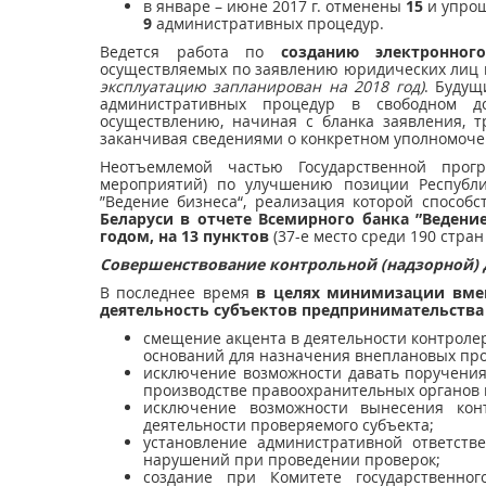
в январе – июне 2017 г. отменены
15
и упро
9
административных процедур.
Ведется работа по
созданию электронног
осуществляемых по заявлению юридических лиц
эксплуатацию запланирован на 2018 год)
. Будущ
административных процедур в свободном д
осуществлению, начиная с бланка заявления, 
заканчивая сведениями о конкретном уполномоче
Неотъемлемой частью Государственной прог
мероприятий) по улучшению позиции Республи
”Ведение бизнеса“, реализация которой способ
Беларуси в отчете Всемирного банка ”Ведени
годом, на 13 пунктов
(37-е место среди 190 стран
Совершенствование
контрольной (надзорной) 
В последнее время
в целях минимизации вмеш
деятельность субъектов предпринимательств
смещение акцента в деятельности контроле
оснований для назначения внеплановых про
исключение возможности давать поручения
производстве правоохранительных органов
исключение возможности вынесения кон
деятельности проверяемого субъекта;
установление административной ответств
нарушений при проведении проверок;
создание при Комитете государственног