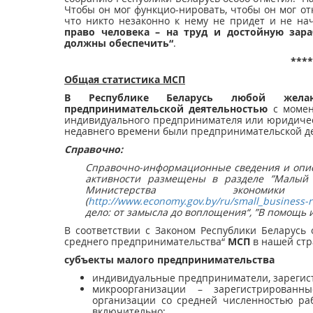
Чтобы он мог функцио-нировать, чтобы он мог отк
что никто незаконно к нему не придет и не на
право человека – на труд и достойную зар
должны обеспечить“
.
****
Общая статистика МСП
В Республике Беларусь любой жела
предпринимательской деятельностью
с момен
индивидуального предпринимателя или юридическ
недавнего времени были предпринимательской де
Справочно:
Справочно-информационные сведения и опис
активности размещены в разделе ”Малый 
Министерства экономик
(
http://www.economy.gov.by/ru/small_business-r
дело: от замысла до воплощения“, ”В помощь
В соответствии с Законом Республики Беларусь 
среднего предпринимательства“
МСП
в нашей ст
субъекты малого предпринимательства
индивидуальные предприниматели, зарегист
микроорганизации – зарегистрированн
организации со средней численностью раб
включительно;