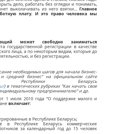
рыть дело, работать без оглядки и понимать,
чнет выколачивать из него взятки…
Главное
аботную плату. И это право человека мы
ющий может свободно заниматься
та государственной регистрации в качестве
ого лица, а по некоторым видам, которые до
ятельностью, и без регистрации.
ание необходимых шагов для начала бизнес-
и средний бизнес“ на официальном сайте
и Республики Беларусь
u/
) в тематических рубриках ”Как начать свое
 индивидуальному предпринимателю“ и др.
от 1 июля 2010 года ”О поддержке малого и
ране
включает
:
рированные в Республике Беларусь;
ые в Республике Беларусь коммерческие
отников за календарный год до 15 человек