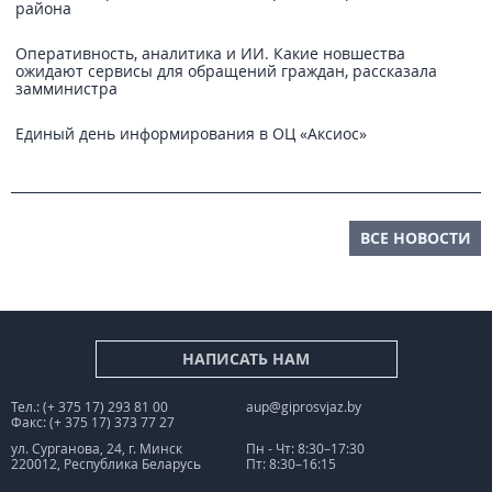
района
Оперативность, аналитика и ИИ. Какие новшества
ожидают сервисы для обращений граждан, рассказала
замминистра
Единый день информирования в ОЦ «Аксиос»
ВСЕ НОВОСТИ
НАПИСАТЬ НАМ
Тел.: (+ 375 17) 293 81 00
aup@giprosvjaz.by
Факс: (+ 375 17) 373 77 27
ул. Сурганова, 24, г. Минск
Пн - Чт: 8:30–17:30
220012, Республика Беларусь
Пт: 8:30–16:15