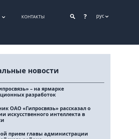
?
рус
КОНТАКТЫ
альные новости
ипросвязь» – на ярмарке
ционных разработок
ник ОАО «Гипросвязь» рассказал о
ии искусственного интеллекта в
си
ой прием главы администрации