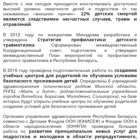
Вместе с тем сегодня приходится констатировать достаточно
высокий уровень смертности детей и подростков от так
называемых «внешних причин».
22% детских смертей
являются следствиями несчастных случаев, травм и
.
отравлений
В 2012 году по инициативе Минздрава разработана и
утверждена
Стратегия профилактики детского
. Сформирован межведомственный
травматизма
Координационный совет, подготовлен и утвержден
межведомственный План мероприятий по профилактике
детского травматизма в Республике Беларусь.
В 2016 году проведена подготовительная работа по
созданию
учебных центров для родителей по обучению условиям
. Определены 6 учреждений
безопасного проживания детей
здравоохранения
(клинический роддом Минской области,
РНПЦ «Мать и дитя», родовспомогательные учреждения
городов Витебска, Борисова, Молодечно, Солигорска)
, на базе
которых будут открыты учебные центры по обучению родителей
созданию условий для безопасного проживания детей.
Органами управления здравоохранением Республики Беларусь
совместно с Детским Фондом ООН (ЮНИСЕФ) и Фондом ООН в
области народонаселения (ЮНФПА) проведена большая
работа по
развитию принципиально новых услуг для
подростков и молодежи в области репродуктивного,