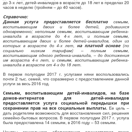
до 3-х лет, детей-инвалидов в возрасте до 18 лет в пределах 20
часов в неделю (тройням – до 40 часов).
Справочно:
семьям,
Данная услуга предоставляется
бесплатно
воспитывающим двоих и более детей, родившихся
одновременно; неполным семьям, воспитывающим ребенка-
инвалида в возрасте до 4-х лет, и полным семьям,
воспитывающим двоих и более детей-инвалидов, один из
которых в возрасте до 4-х лет,
(по
на платной основе
социально низким тарифам) – полным семьям,
воспитывающим одного ребенка-инвалида, – до достижения
им возраста 4-х лет, и семьям, воспитывающим ребенка-
инвалида в возрасте от 4-х до 18 лет.
В первом полугодии 2017 г. услугами няни воспользовались
почти 2 тыс. семей, что соразмерно с предоставлением данной
услуги за весь 2016 год.
Семьям, воспитывающим детей-инвалидов, на базе
домов-интернатов для детей-инвалидов
предоставляется услуга социальной передышки при
Ее цель –
сохранении прав на все социальные выплаты.
дать родителям возможность для восстановления сил, решения
семейно-бытовых вопросов. В первом полугодии 2017 г. услуга
была предоставлена 14 семьям, в 2016 году – 53 семьям.
Центры социального обслуживания осуществляют также