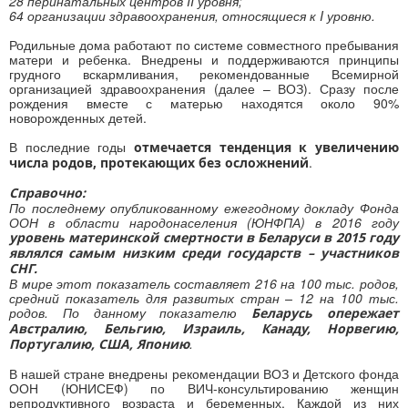
28 перинатальных центров II уровня;
64 организации здравоохранения, относящиеся к I уровню.
Родильные дома работают по системе совместного пребывания
матери и ребенка. Внедрены и поддерживаются принципы
грудного вскармливания, рекомендованные Всемирной
организацией здравоохранения (далее – ВОЗ). Сразу после
рождения вместе с матерью находятся около 90%
новорожденных детей.
В последние годы
отмечается тенденция к увеличению
.
числа родов, протекающих без осложнений
Справочно:
По последнему опубликованному ежегодному докладу Фонда
ООН в области народонаселения (ЮНФПА) в 2016 году
уровень материнской смертности в Беларуси в 2015 году
являлся самым низким среди государств – участников
СНГ.
В мире этот показатель составляет 216 на 100 тыс. родов,
средний показатель для развитых стран – 12 на 100 тыс.
родов. По данному показателю
Беларусь опережает
Австралию, Бельгию, Израиль, Канаду, Норвегию,
.
Португалию, США, Японию
В нашей стране внедрены рекомендации ВОЗ и Детского фонда
ООН (ЮНИСЕФ) по ВИЧ-консультированию женщин
репродуктивного возраста и беременных. Каждой из них