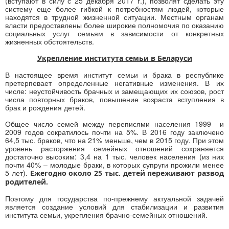
(вступают в силу с 25 декабря 2017 г.), позволят сделать эту
систему еще более гибкой к потребностям людей, которые
находятся в трудной жизненной ситуации. Местным органам
власти предоставлены более широкие полномочия по оказанию
социальных услуг семьям в зависимости от конкретных
жизненных обстоятельств.
Укрепление института семьи в Беларуси
В настоящее время институт семьи и брака в республике
претерпевает определенные негативные изменения. В их
числе: неустойчивость брачных и замещающих их союзов, рост
числа повторных браков, повышение возраста вступления в
брак и рождения детей.
Общее число семей между переписями населения 1999 и
2009 годов сократилось почти на 5%. В 2016 году заключено
64,5 тыс. браков, что на 21% меньше, чем в 2015 году. При этом
уровень расторжения семейных отношений сохраняется
достаточно высоким: 3,4 на 1 тыс. человек населения (из них
почти 40% – молодые браки, в которых супруги прожили менее
5 лет).
Ежегодно около 25 тыс. детей переживают развод
родителей.
Поэтому для государства по-прежнему актуальной задачей
является создание условий для стабилизации и развития
института семьи, укрепления брачно-семейных отношений.