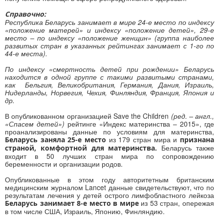
Справочно:
Республика Беларусь занимает в мире 24-е место по индексу
«положение матерей» и индексу «положение детей», 29-е
место – по индексу «положение женщин» (группа наиболее
развитых стран в указанных рейтингах занимает с 1-го по
44-е места).
По индексу «смертность детей при рождении» Беларусь
находится в одной группе с такими развитыми странами,
как Бельгия, Великобритания, Германия, Дания, Израиль,
Нидерланды, Норвегия, Чехия, Финляндия, Франция, Япония и
др.
В опубликованном организацией Save the Children
(ред. – англ.,
«Спасем детей»)
рейтинге «Индекс материнства – 2015», где
проанализированы данные по условиям для материнства,
из 179 стран мира и
Беларусь
заняла 25-е место
признана
Беларусь также
страной, комфортной для материнства.
входит в 50 лучших стран мира по сопровождению
беременности и организации родов.
Опубликованные в этом году авторитетным британским
медицинским журналом Lancet данные свидетельствуют, что по
результатам лечения у детей острого лимфобластного лейкоза
из 53 стран, опережая
Беларусь занимает 8-е место в мире
в том числе США, Израиль, Японию, Финляндию.