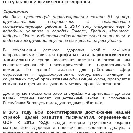
.
сексуального и психического здоровья
Справочно:
На базе организаций здравоохранения создан 51 центр,
дружественный подросткам, и организована
соответствующая работа. В 2017 году открыто еще 5
подобных центров в городах Гомеле, Гродно, Могилеве,
Кобрине, Орше. Кабинеты доброжелательного отношения к
подросткам функционируют во всех регионах республики.
В сохранении детского здоровья крайне важными
направлениями являются
профилактика наркологических
среди несовершеннолетних и оказание им
зависимостей
специализированной психиатрической и наркологической
помощи. По данной тематике для работников сфер
образования и здравоохранения, сотрудников милиции и
социальных служб организованы обучающие курсы, проводятся
семинары и тренинги с участием международных экспертов.
Достигнутые показатели работы службы материнства и детства
нашей страны вносят существенный вклад в положение
Республики Беларусь в международных рейтингах.
В 2013 году ВОЗ констатировала достижение нашей
страной Целей развития тысячелетия, определенных
, среди которых улучшение охраны
ООН к 2015 году
материнского здоровья и обеспечение всеобщего доступа к
получению помощи в сфере репродуктивного здоровья.