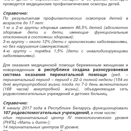
проводятся медицинские профилактические осмотры детей.
Справочно:
По результатам профилактических осмотров детей в
возрасте до 17 лет:
1-ю и 2-ю группы здоровья имеют 86,5% детей (абсолютно
здоровые дети и дети, имеющие функциональные
отклонения в состоянии здоровья);
3-ю группу – около 12% (дети с хроническими заболеваниями,
но без нарушения самочувствия);
4-ю группу – порядка 1,5% (дети с инвалидизирующими
заболеваниями).
Для оказания медицинской помощи беременным женщинам и
новорожденным
в республике создана разноуровневая
(ред. –
система оказания перинатальной помощи
перинатальный период – период с 22-й полной недели (154-го
дня) внутриутробной жизни плода по 7-й день включительно
(168 часов) внеутробной жизни)
, объединяющая сеть
родовспомогательных учреждений и детских больниц.
Справочно:
К началу 2017 года в Республике Беларусь функционировали
в том числе:
107 родовспомогательных учреждений,
один перинатальный центр IV технологического уровня
(РНПЦ «Мать и дитя»);
14 перинатальных центров III уровня;