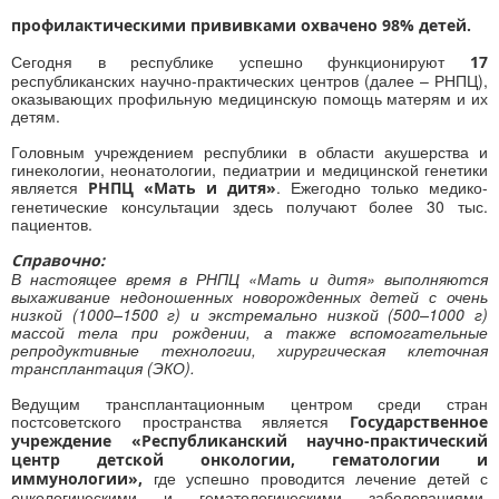
профилактическими прививками охвачено 98% детей.
Сегодня в республике успешно функционируют
17
республиканских научно-практических центров (далее – РНПЦ),
оказывающих профильную медицинскую помощь матерям и их
детям.
Головным учреждением республики в области акушерства и
гинекологии, неонатологии, педиатрии и медицинской генетики
является
. Ежегодно только медико-
РНПЦ «Мать и дитя»
генетические консультации здесь получают более 30 тыс.
пациентов.
Справочно:
В настоящее время в РНПЦ «Мать и дитя» выполняются
выхаживание недоношенных новорожденных детей с очень
низкой (1000–1500 г) и экстремально низкой (500–1000 г)
массой тела при рождении, а также вспомогательные
репродуктивные технологии, хирургическая клеточная
трансплантация (ЭКО).
Ведущим трансплантационным центром среди стран
постсоветского пространства является
Государственное
учреждение «Республиканский научно-практический
центр детской онкологии, гематологии и
где успешно проводится лечение детей с
иммунологии»,
онкологическими и гематологическими заболеваниями.