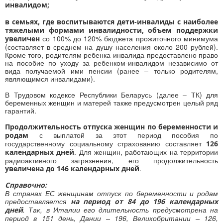
инвалидом;
в семьях, где воспитываются дети-инвалиды с наиболее
тяжелыми формами инвалидности, объем поддержки
со 100% до 120% бюджета прожиточного минимума
увеличен
(составляет в среднем на душу населения около 200 рублей).
Кроме того, родителям ребенка-инвалида предоставлено право
на пособие по уходу за ребенком-инвалидом независимо от
вида получаемой ими пенсии (ранее – только родителям,
являющимся инвалидами).
В Трудовом кодексе Республики Беларусь (далее – ТК) для
беременных женщин и матерей также предусмотрен целый ряд
гарантий.
Продолжительность отпуска женщин по беременности и
с выплатой за этот период пособия по
родам
государственному социальному страхованию составляет
126
. Для женщин, работающих на территории
календарных дней
радиоактивного загрязнения, его продолжительность
.
увеличена до 146 календарных дней
Справочно:
В странах ЕС женщинам отпуск по беременности и родам
предоставляется
на период от 84 до 196 календарных
. Так, в Италии его длительность предусмотрена на
дней
период в 151 день, Дании – 196, Великобритании – 126,