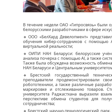
В течение недели ОАО «Гипросвязь» были 
белорусскими разработчиками в сфере искусс
🔹ООО «БелХард Девелопмент» представил
обучения кибер-сотрудников с помощью A
виртуальной реальности;
🔹ОИПИ НАН Беларуси: белорусские учён
анализа почерка с помощью AI, а также сис
Также была обсуждена возможность обмена
НАН Беларуси и Центральным университетом
🔹Брестский государственный техничес
преподаватели продемонстрировали сво
робототехники, а также различные разрабо
маркировке и отслеживанию товаров. Ст
университета Раджастхана выразили взаи
перспективе обмена студентов для полу
сотрудничества;
🔹Брестский научно-технологический парк