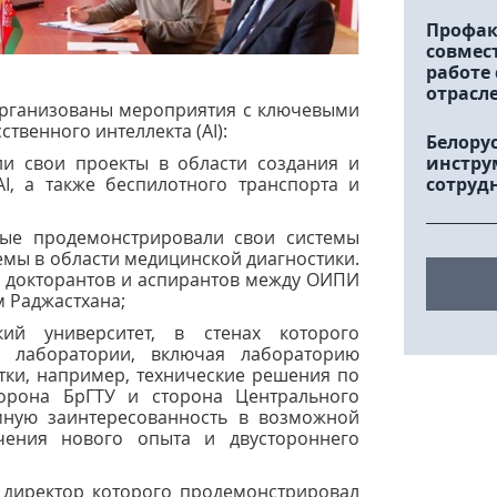
Профак
совмес
работе
отрасл
организованы мероприятия с ключевыми
твенного интеллекта (AI):
Белору
и свои проекты в области создания и
инстру
I, а также беспилотного транспорта и
сотруд
ые продемонстрировали свои системы
темы в области медицинской диагностики.
 докторантов и аспирантов между ОИПИ
 Раджастхана;
кий университет, в стенах которого
и лаборатории, включая лабораторию
тки, например, технические решения по
орона БрГТУ и сторона Центрального
мную заинтересованность в возможной
чения нового опыта и двустороннего
, директор которого продемонстрировал