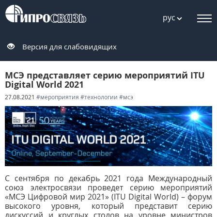
рус
Версия для слабовидящих
МСЭ представляет серию мероприятий ITU
Digital World 2021
27.08.2021
#мероприятия
#технологии
#мсэ
С сентября по декабрь 2021 года Международный
союз электросвязи проведет серию мероприятий
«МСЭ Цифровой мир 2021» (ITU Digital World) – форум
высокого уровня, который представит серию
дискуссий и круглых столов на уровне министров