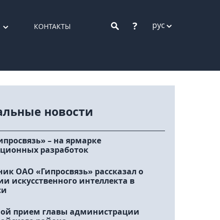
?
рус
КОНТАКТЫ
альные новости
ипросвязь» – на ярмарке
ционных разработок
ник ОАО «Гипросвязь» рассказал о
ии искусственного интеллекта в
си
ой прием главы администрации