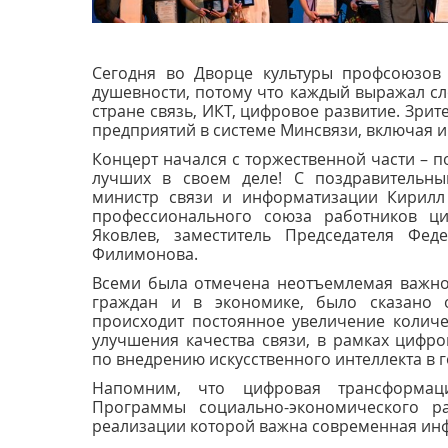
Сегодня во Дворце культуры профсоюзов 
душевности, потому что каждый выражал с
стране связь, ИКТ, цифровое развитие. Зрит
предприятий в системе Минсвязи, включая и
Концерт начался с торжественной части – 
лучших в своем деле! С поздравительны
министр связи и информатизации Кирилл 
профессионального союза работников ци
Яковлев, заместитель Председателя Фед
Филимонова.
Всеми была отмечена неотъемлемая важнос
граждан и в экономике, было сказано о
происходит постоянное увеличение количе
улучшения качества связи, в рамках цифр
по внедрению искусственного интеллекта в 
Напомним, что цифровая трансформац
Программы социально-экономического ра
реализации которой важна современная инф