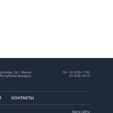
урганова, 24, г. Минск
Пн - Чт: 8:30–17:30
 Республика Беларусь
Пт: 8:30–16:15
И
КОНТАКТЫ
Карта сайта