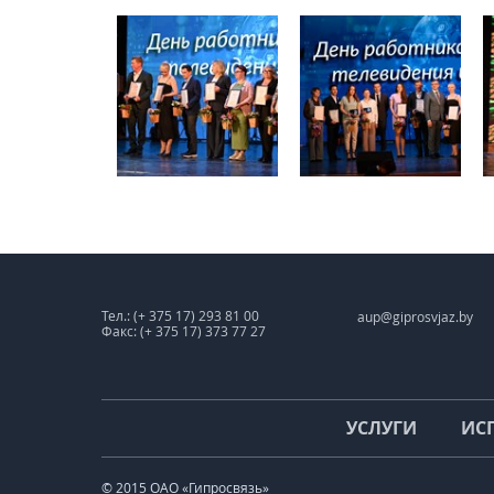
Тел.: (+ 375 17) 293 81 00
aup@giprosvjaz.by
Факс: (+ 375 17) 373 77 27
УСЛУГИ
ИС
© 2015 ОАО «Гипросвязь»