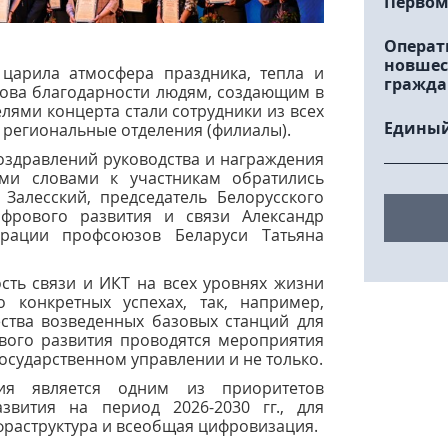
Первом
Операт
новшес
царила атмосфера праздника, тепла и
гражда
лова благодарности людям, создающим в
елями концерта стали сотрудники из всех
Единый
 региональные отделения (филиалы).
поздравлений руководства и награждения
ми словами к участникам обратились
Залесский, председатель Белорусского
фрового развития и связи Александр
ерации профсоюзов Беларуси Татьяна
ть связи и ИКТ на всех уровнях жизни
 конкретных успехах, так, например,
ства возведенных базовых станций для
ового развития проводятся мероприятия
государственном управлении и не только.
ия является одним из приоритетов
звития на период 2026-2030 гг., для
раструктура и всеобщая цифровизация.