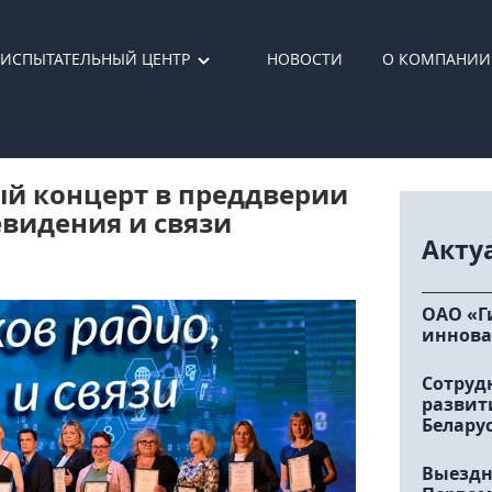
ИСПЫТАТЕЛЬНЫЙ ЦЕНТР
НОВОСТИ
О КОМПАНИИ
ый концерт в преддверии
евидения и связи
Акту
ОАО «Г
иннова
Сотруд
развит
Белару
Выездн