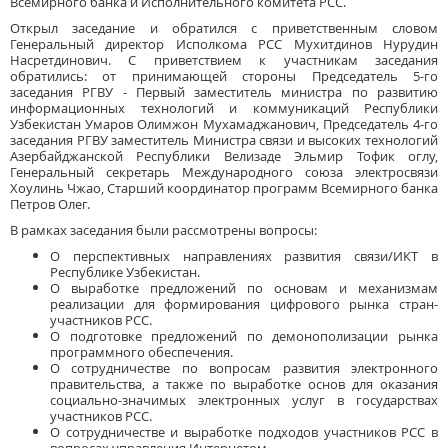
Всемирного банка и Исполнительного комитета РСС.
Открыл заседание и обратился с приветственным словом
Генеральный директор Исполкома РСС Мухитдинов Нурудин
Насретдинович. С приветствием к участникам заседания
обратились: от принимающей стороны Председатель 5-го
заседания РГВУ - Первый заместитель министра по развитию
информационных технологий и коммуникаций Республики
Узбекистан Умаров Олимжон Мухамаджанович, Председатель 4-го
заседания РГВУ заместитель Министра связи и высоких технологий
Азербайджанской Республики Велизаде Эльмир Тофик оглу,
Генеральный секретарь Международного союза электросвязи
Хоулинь Чжао, Старший координатор программ Всемирного банка
Петров Олег.
В рамках заседания были рассмотрены вопросы:
О перспективных направлениях развития связи/ИКТ в
Республике Узбекистан.
О выработке предложений по основам и механизмам
реализации для формирования цифрового рынка стран-
участников РСС.
О подготовке предложений по демонополизации рынка
программного обеспечения.
О сотрудничестве по вопросам развития электронного
правительства, а также по выработке основ для оказания
социально-значимых электронных услуг в государствах
участников РСС.
О сотрудничестве и выработке подходов участников РСС в