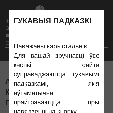
ГУКАВЫЯ ПАДКАЗКІ
Звычайная версія сайта
Поиск
бел
Мова сайта
рус
|
|
eng
|
Меню
Паважаны карыстальнік.
Для вашай зручнасці ўсе
Налады адлюстравання
кнопкі сайта
суправаджаюцца гукавымі
АНАЛІТЫЧНЫЯ І
падказкамі, якія
КАНСУЛЬТАЦЫЙНЫЯ
аўтаматычна
ПАСЛУГІ
прайграваюцца пры
навядзенні на кнопку.