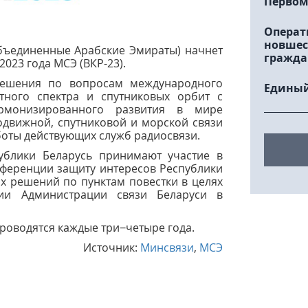
Первом
Операт
новшес
(Объединенные Арабские Эмираты) начнет
гражда
023 года МСЭ (ВКР-23).
решения по вопросам международного
Единый
тного спектра и спутниковых орбит с
рмонизированного развития в мире
одвижной, спутниковой и морской связи
оты действующих служб радиосвязи.
ублики Беларусь принимают участие в
нференции защиту интересов Республики
х решений по пунктам повестки в целях
ии Администрации связи Беларуси в
роводятся каждые три−четыре года.
Источник:
Минсвязи
,
МСЭ