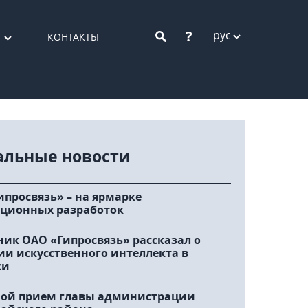
?
рус
КОНТАКТЫ
альные новости
ипросвязь» – на ярмарке
ционных разработок
ник ОАО «Гипросвязь» рассказал о
ии искусственного интеллекта в
си
ой прием главы администрации