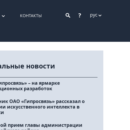
?
рус
КОНТАКТЫ
альные новости
ипросвязь» – на ярмарке
ционных разработок
ник ОАО «Гипросвязь» рассказал о
ии искусственного интеллекта в
си
ой прием главы администрации