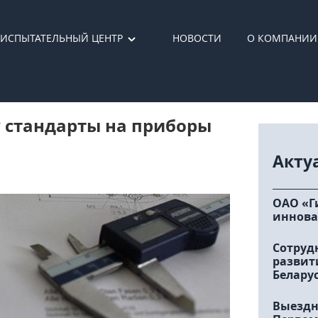
ИСПЫТАТЕЛЬНЫЙ ЦЕНТР
НОВОСТИ
О КОМПАНИИ
лу стандарты на приборы
Акту
ОАО «Г
иннова
Сотруд
развит
Белару
Выездн