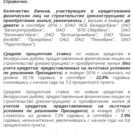
Справочно.
Количество банков, участвующих в кредитовании
физических лиц на строительство (реконструкцию) и
приобретение жилья, увеличилось
с восьми в январе
до
девяти
в сентябре 2016 г. (ОАО "АСБ Беларусбанк", ОАО
"Белагропромбанк", ОАО "БПС-Сбербанк", ОАО
"Белинвестбанк", ОАО "Белгазпромбанк", ОАО "Банк
БелВЭБ", "Приорбанк" ОАО, ОАО "Технобанк", ОАО
"Паритетбанк").
Средняя процентная ставка
по новым кредитам в
белорусских рублях, предоставленным физическим лицам на
строительство (реконструкцию) и приобретение жилья (
без
учета кредитов, предоставленных на льготных условиях
по решениям Президента
), в январе 2016 г. сложилась на
уровне 30,1% годовых, в сентябре –
22,8%
годовых,
снизившись с начала года на 7,3 процентного пункта.
Средняя процентная ставка по новым кредитам в
белорусских рублях, предоставленным физическим лицам на
строительство (реконструкцию) и приобретение жилья (
с
учетом кредитов, предоставленных на льготных
условиях по решениям Президента
), в январе 2016 г.
сложилась на уровне 7,3% годовых, в сентябре –
7,9%
годовых, незначительно увеличившись с начала года на 0,6
процентного пункта.