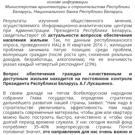
основе информации
Министерства архитектуры и строительства Республики
Беларусь, Национального банка Республики Беларусь
Результаты изучения общественного мнения,
осуществляемого Информационно-аналитическим центром
при Администрации Президента Республики Беларусь,
свидетельствуют об
актуальности вопросов обеспечения
населения жильем
. Так, по данным республиканского
опроса, проведенного ИАЦ в III квартале 2016 г., жилищная
проблема занимала пятую позицию среди проблем,
волнующих граждан (после роста цен, снижения реальных
доходов, безработицы, алкоголизма). На ее значимость
указал каждый четвертый респондент (23%).
Вопрос обеспечения граждан качественным и
доступным жильем находится на постоянном контроле
Президента Республики Беларусь А.Г.Лукашенко.
В своем докладе на пятом Всебелорусском народном
собрании Глава государства, определяя стратегию
дальнейшего развития нашей страны, заявил: "Нам надо в
строительстве увеличивать эффективность. Нам надо
создавать современные материалы, чтобы дом или квартиру
можно было построить быстро, качественно и чтобы она
долгий период времени служила. У нас сегодня жилой фонд
потребляет 35–40% энергоресурсов страны. Почти
половина! Значит,
это направление для нас очень важно и