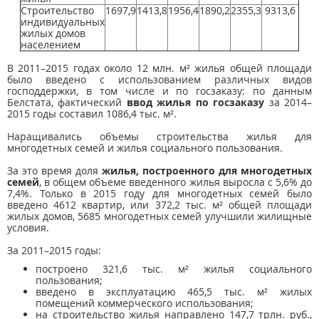
Строительство
1697,9
1413,8
1956,4
1890,2
2355,3
9313,6
индивидуальных
жилых домов
населением
В 2011–2015 годах около 12 млн. м² жилья общей площади
было введено с использованием различных видов
господдержки, в том числе и по госзаказу: по данным
Белстата, фактический
ввод жилья по госзаказу
за 2014–
2015 годы составил 1086,4 тыс. м².
Наращивались объемы строительства жилья для
многодетных семей и жилья социального пользования.
За это время доля
жилья, построенного для многодетных
семей
, в общем объеме введенного жилья выросла с 5,6% до
7,4%. Только в 2015 году для многодетных семей было
введено 4612 квартир, или 372,2 тыс. м² общей площади
жилых домов, 5685 многодетных семей улучшили жилищные
условия.
За 2011–2015 годы:
построено 321,6 тыс. м² жилья социального
пользования;
введено в эксплуатацию 465,5 тыс. м² жилых
помещений коммерческого использования;
на строительство жилья направлено 147,7 трлн. руб.,