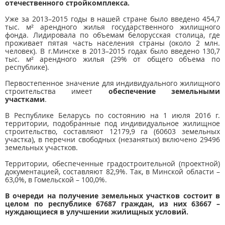
отечественного стройкомплекса.
Уже за 2013–2015 годы в нашей стране было введено 454,7
тыс. м² арендного жилья государственного жилищного
фонда. Лидировала по объемам белорусская столица, где
проживает пятая часть населения страны (около 2 млн.
человек). В г.Минске в 2013–2015 годах было введено 130,7
тыс. м² арендного жилья (29% от общего объема по
республике).
Первостепенное значение для индивидуального жилищного
строительства имеет
обеспечение земельными
участками
.
В Республике Беларусь по состоянию на 1 июля 2016 г.
территории, подобранные под индивидуальное жилищное
строительство, составляют 12179,9 га (60603 земельных
участка), в перечни свободных (незанятых) включено 29496
земельных участков.
Территории, обеспеченные градостроительной (проектной)
документацией, составляют 82,9%. Так, в Минской области –
63,0%, в Гомельской – 100,0%.
В очереди на получение земельных участков состоит в
целом по республике 67687 граждан, из них 63667 –
нуждающиеся в улучшении жилищных условий.