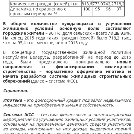
Количество граждан (семей), тыс.
813,6
773,0
742,2
718,2
Динамика, по сравнению с
100
95
96
97
прошлым периодом, %
В общем количестве нуждающихся в улучшении
жилищных условий основную долю составляют
городские жители
– 90,1%, доля сельских – всего лишь 9,9%.
На конец 2015 года таких граждан (семей) было 718,2 тыс.,
что на 95,4 тыс. меньше, чем в 2013 году.
В Концепции государственной жилищной политики
Республики Беларусь, разработанной на период до 2016
года, были представлены принципиально
новые
направления в финансировании жилищного
строительства – нормативно оформлена ипотека и
начата разработка системы жилищных строительных
сбережений
(далее – система ЖСС).
Справочно.
Ипотека
– это долгосрочный кредит под залог недвижимого
имущества на приобретение жилья в собственность.
Система ЖСС
– система финансовых и организационных
мероприятий по улучшению жилищных условий участников,
основанная на привлечении денежных средств участников
во вклады, начислении на них дохода, выделении премий
государства и предоставлении им кредитов при условии