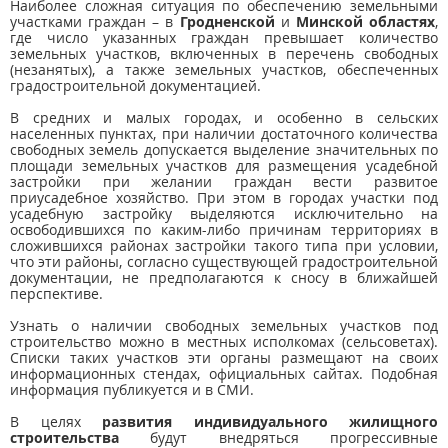
Наиболее сложная ситуация по обеспечению земельными
участками граждан – в
Гродненской
и
Минской областях
,
где число указанных граждан превышает количество
земельных участков, включенных в перечень свободных
(незанятых), а также земельных участков, обеспеченных
градостроительной документацией.
В средних и малых городах, и особенно в сельских
населенных пунктах, при наличии достаточного количества
свободных земель допускается выделение значительных по
площади земельных участков для размещения усадебной
застройки при желании граждан вести развитое
приусадебное хозяйство. При этом в городах участки под
усадебную застройку выделяются исключительно на
освободившихся по каким-либо причинам территориях в
сложившихся районах застройки такого типа при условии,
что эти районы, согласно существующей градостроительной
документации, не предполагаются к сносу в ближайшей
перспективе.
Узнать о наличии свободных земельных участков под
строительство можно в местных исполкомах (сельсоветах).
Списки таких участков эти органы размещают на своих
информационных стендах, официальных сайтах. Подобная
информация публикуется и в СМИ.
В целях
развития индивидуального жилищного
строительства
будут внедряться прогрессивные