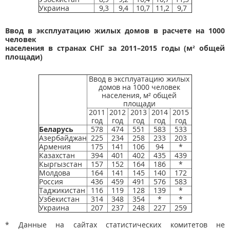
Украина
9,3
9,4
10,7
11,2
9,7
Ввод в эксплуатацию жилых домов в расчете на 1000
человек
населения в странах СНГ за 2011–2015 годы (м² общей
площади)
Ввод в эксплуатацию жилых
домов на 1000 человек
населения, м² общей
площади
2011
2012
2013
2014
2015
год
год
год
год
год
Беларусь
578
474
551
583
533
Азербайджан
225
234
258
233
203
Армения
175
141
106
94
*
Казахстан
394
401
402
435
439
Кыргызстан
157
152
164
186
*
Молдова
164
141
145
140
172
Россия
436
459
491
576
583
Таджикистан
116
119
128
139
*
Узбекистан
314
348
354
*
*
Украина
207
237
248
227
259
* Данные на сайтах статистических комитетов не