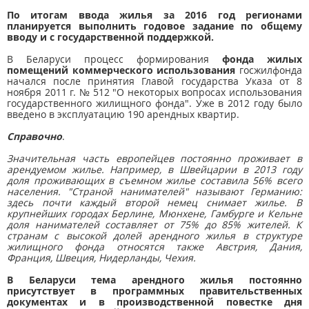
По итогам ввода жилья за 2016 год регионами
планируется выполнить годовое задание по общему
вводу и с государственной поддержкой.
В Беларуси процесс формирования
фонда жилых
помещений коммерческого использования
госжилфонда
начался после принятия Главой государства Указа от 8
ноября 2011 г. № 512 "О некоторых вопросах использования
государственного жилищного фонда". Уже в 2012 году было
введено в эксплуатацию 190 арендных квартир.
Справочно
.
Значительная часть европейцев постоянно проживает в
арендуемом жилье. Например, в Швейцарии в 2013 году
доля проживающих в съемном жилье составила 56% всего
населения. "Страной нанимателей" называют Германию:
здесь почти каждый второй немец снимает жилье. В
крупнейших городах Берлине, Мюнхене, Гамбурге и Кельне
доля нанимателей составляет от 75% до 85% жителей. К
странам с высокой долей арендного жилья в структуре
жилищного фонда относятся также Австрия, Дания,
Франция, Швеция, Нидерланды, Чехия.
В Беларуси тема арендного жилья постоянно
присутствует в программных правительственных
документах и в производственной повестке дня