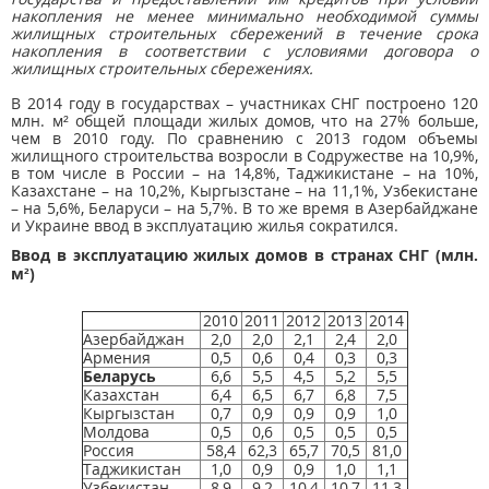
накопления не менее минимально необходимой суммы
жилищных строительных сбережений в течение срока
накопления в соответствии с условиями договора о
жилищных строительных сбережениях.
В 2014 году в государствах – участниках СНГ построено 120
млн. м² общей площади жилых домов, что на 27% больше,
чем в 2010 году. По сравнению с 2013 годом объемы
жилищного строительства возросли в Содружестве на 10,9%,
в том числе в России – на 14,8%, Таджикистане – на 10%,
Казахстане – на 10,2%, Кыргызстане – на 11,1%, Узбекистане
– на 5,6%, Беларуси – на 5,7%. В то же время в Азербайджане
и Украине ввод в эксплуатацию жилья сократился.
Ввод в эксплуатацию жилых домов в странах СНГ (млн.
м²)
2010
2011
2012
2013
2014
Азербайджан
2,0
2,0
2,1
2,4
2,0
Армения
0,5
0,6
0,4
0,3
0,3
Беларусь
6,6
5,5
4,5
5,2
5,5
Казахстан
6,4
6,5
6,7
6,8
7,5
Кыргызстан
0,7
0,9
0,9
0,9
1,0
Молдова
0,5
0,6
0,5
0,5
0,5
Россия
58,4
62,3
65,7
70,5
81,0
Таджикистан
1,0
0,9
0,9
1,0
1,1
Узбекистан
8,9
9,2
10,4
10,7
11,3