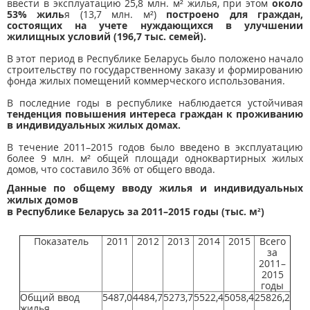
ввести в эксплуатацию 25,8 млн. м² жилья, при этом
около
53% жиль
я (13,7 млн. м²)
построено для граждан,
состоящих на учете нуждающихся в улучшении
жилищных условий (196,7 тыс. семей).
В этот период в Республике Беларусь было положено начало
строительству по государственному заказу и формированию
фонда жилых помещений коммерческого использования.
В последние годы в республике наблюдается устойчивая
тенденция повышения интереса граждан к проживанию
в индивидуальных жилых домах.
В течение 2011–2015 годов было введено в эксплуатацию
более 9 млн. м² общей площади одноквартирных жилых
домов, что составило 36% от общего ввода.
Данные по общему вводу жилья и индивидуальных
жилых домов
в Республике Беларусь за 2011–2015 годы (тыс. м²)
Показатель
2011
2012
2013
2014
2015
Всего
за
2011–
2015
годы
Общий ввод
5487,0
4484,7
5273,7
5522,4
5058,4
25826,2
жилья