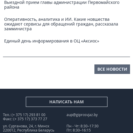
Выездной прием главы администрации Первомайского
района
Оперативность, аналитика и ИИ. Какие новшества
ожидают сервисы для обращений граждан, рассказала
замминистра
Единый день информирования в ОЦ «Аксиос»
ВСЕ НОВОСТИ
НАПИСАТЬ НАМ
Тел.: (+ 375 17) 293 81 00
aup@giprosvjaz.by
Факс: (+ 375 17) 373 77 27
ул. Сурганова, 24, г. Минск
Пн - Чт: 8:30–17:30
220012, Республика Беларусь
Пт: 8:30–16:15