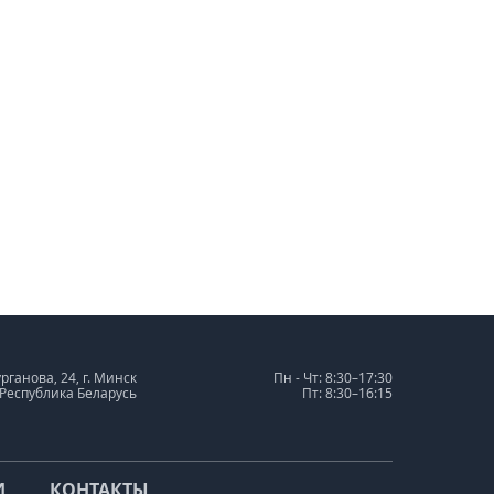
урганова, 24, г. Минск
Пн - Чт: 8:30–17:30
 Республика Беларусь
Пт: 8:30–16:15
И
КОНТАКТЫ