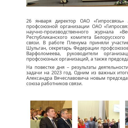
26 января директор ОАО «Гипросвязь» А
профсоюзной организации ОАО «Гипросвяз
научно-производственного журнала «
Республиканского комитета Белорусского
связи. В работе Пленума приняли участ
Шульган,
секретарь Федерации профсоюзов
Варфоломеева,
руководители организ
профсоюзных организаций, а также
председ
На повестке дня – результаты
деятельност
задачи на 2023 год. Одним из важных ито
Александра Вячеславовича новым председа
союза работников связи.