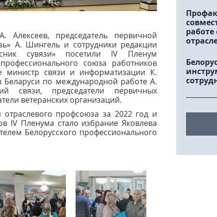
Профак
совмес
работе
. Алексеев, председатель первичной
отрасл
ь» А. Шингель и сотрудники редакции
Весник сувязи» посетили
IV Пленум
Белору
 профессионального союза работников
инстру
ие
министр связи и информатизации К.
сотруд
 Беларуси по международной работе А.
аций связи,
председатели первичных
атели ветеранских организаций.
и отраслевого профсоюза за 2022 год и
гов
IV Пленума стало избрание Яковлева
телем Белорусского профессионального